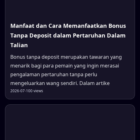
Manfaat dan Cara Memanfaatkan Bonus
Tanpa Deposit dalam Pertaruhan Dalam
Talian
Bonus tanpa deposit merupakan tawaran yang
menarik bagi para pemain yang ingin merasai
pengalaman pertaruhan tanpa perlu
mengeluarkan wang sendiri. Dalam artike
2026-07-10
0 views