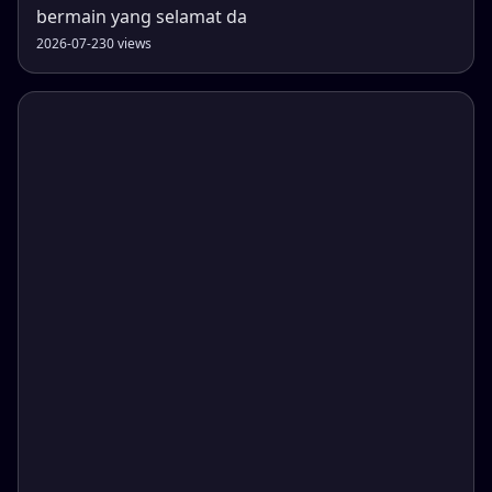
bermain yang selamat da
2026-07-23
0 views