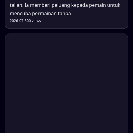
talian. Ia memberi peluang kepada pemain untuk
mencuba permainan tanpa
2026-07-30
0 views