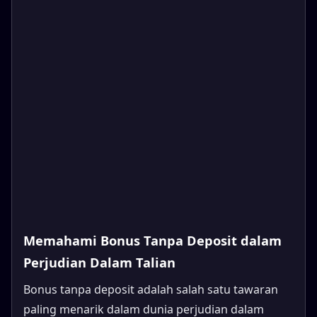
Memahami Bonus Tanpa Deposit dalam
Perjudian Dalam Talian
Bonus tanpa deposit adalah salah satu tawaran
paling menarik dalam dunia perjudian dalam