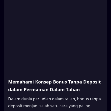
Memahami Konsep Bonus Tanpa Deposit
dalam Permainan Dalam Talian
Dalam dunia perjudian dalam talian, bonus tanpa
deposit menjadi salah satu cara yang paling