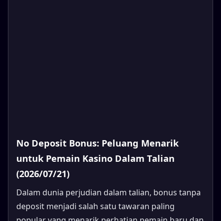
No Deposit Bonus: Peluang Menarik
untuk Pemain Kasino Dalam Talian
(2026/07/21)
Dalam dunia perjudian dalam talian, bonus tanpa
deposit menjadi salah satu tawaran paling
popular yang menarik perhatian pemain baru dan