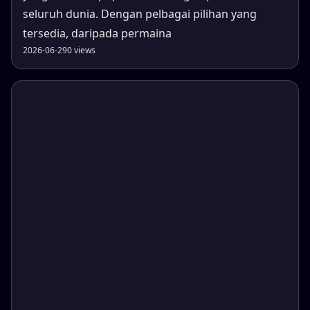
seluruh dunia. Dengan pelbagai pilihan yang
tersedia, daripada permaina
2026-06-29
0 views