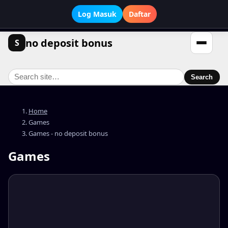
Log Masuk
Daftar
no deposit bonus
S
Search
Search
Home
Games
Games - no deposit bonus
Games