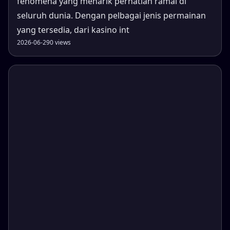
fenomena yang menarik perhatian ramai di
seluruh dunia. Dengan pelbagai jenis permainan
yang tersedia, dari kasino int
2026-06-29
0 views