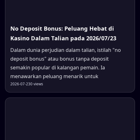
No Deposit Bonus: Peluang Hebat di
Kasino Dalam Talian pada 2026/07/23
Dalam dunia perjudian dalam talian, istilah "no
deposit bonus" atau bonus tanpa deposit
semakin popular di kalangan pemain. Ia
menawarkan peluang menarik untuk
2026-07-23
0 views