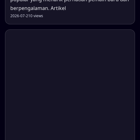
berpengalaman. Artikel
2026-07-21
0 views