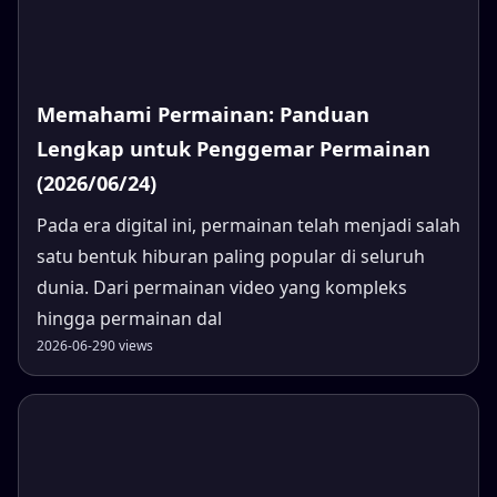
Memahami Permainan: Panduan
Lengkap untuk Penggemar Permainan
(2026/06/24)
Pada era digital ini, permainan telah menjadi salah
satu bentuk hiburan paling popular di seluruh
dunia. Dari permainan video yang kompleks
hingga permainan dal
2026-06-29
0 views