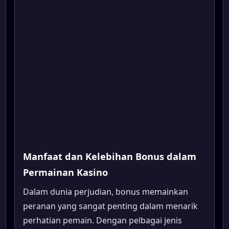
Manfaat dan Kelebihan Bonus dalam
Permainan Kasino
Dalam dunia perjudian, bonus memainkan
peranan yang sangat penting dalam menarik
perhatian pemain. Dengan pelbagai jenis