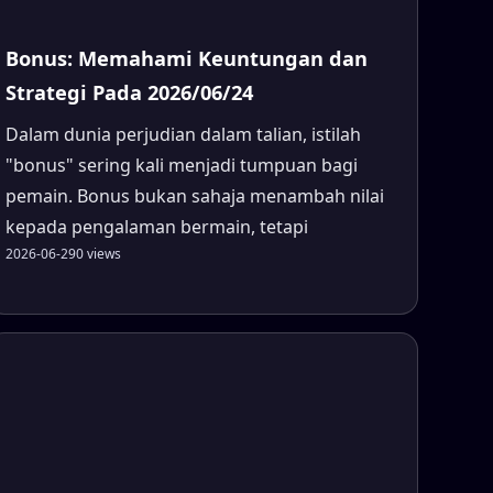
Bonus: Memahami Keuntungan dan
Strategi Pada 2026/06/24
Dalam dunia perjudian dalam talian, istilah
"bonus" sering kali menjadi tumpuan bagi
pemain. Bonus bukan sahaja menambah nilai
kepada pengalaman bermain, tetapi
2026-06-29
0 views