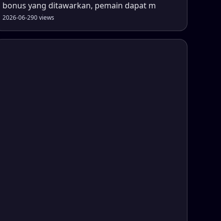
bonus yang ditawarkan, pemain dapat m
2026-06-29
0 views