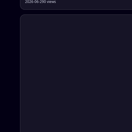
2026-06-29
0 views