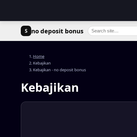
no deposit bonus
S
Search
Home
Kebajikan
Kebajikan - no deposit bonus
Kebajikan