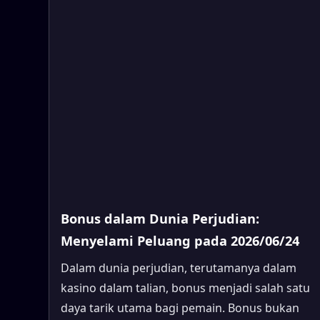
Bonus dalam Dunia Perjudian:
Menyelami Peluang pada 2026/06/24
Dalam dunia perjudian, terutamanya dalam
kasino dalam talian, bonus menjadi salah satu
daya tarik utama bagi pemain. Bonus bukan