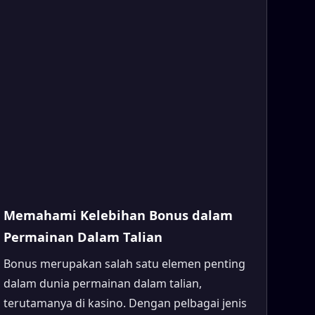
Memahami Kelebihan Bonus dalam
Permainan Dalam Talian
Bonus merupakan salah satu elemen penting
dalam dunia permainan dalam talian,
terutamanya di kasino. Dengan pelbagai jenis