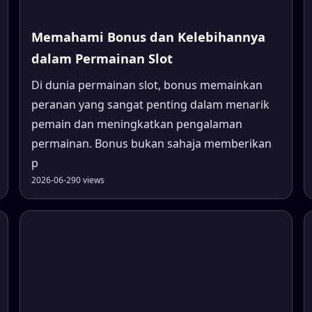
Memahami Bonus dan Kelebihannya
dalam Permainan Slot
Di dunia permainan slot, bonus memainkan
peranan yang sangat penting dalam menarik
pemain dan meningkatkan pengalaman
permainan. Bonus bukan sahaja memberikan
p
2026-06-29
0 views