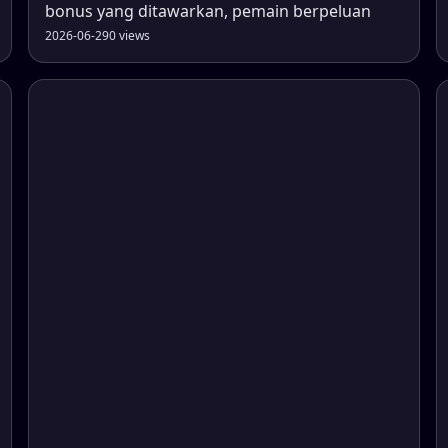
bonus yang ditawarkan, pemain berpeluan
2026-06-29
0 views