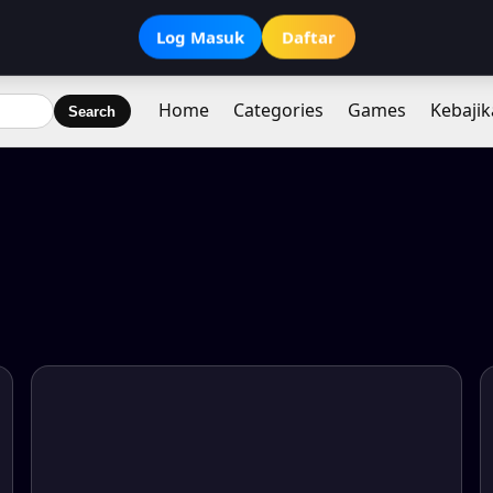
Log Masuk
Daftar
Home
Categories
Games
Kebaji
Search