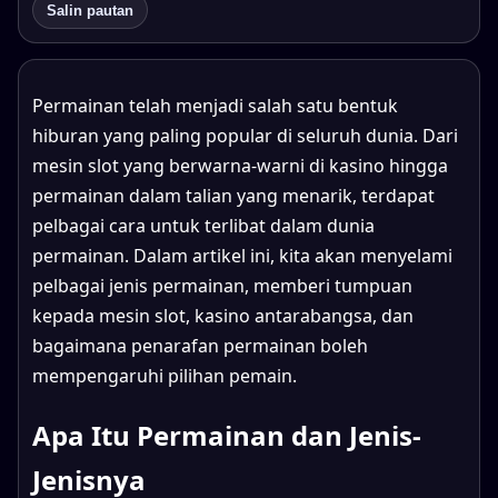
Salin pautan
Permainan telah menjadi salah satu bentuk
hiburan yang paling popular di seluruh dunia. Dari
mesin slot yang berwarna-warni di kasino hingga
permainan dalam talian yang menarik, terdapat
pelbagai cara untuk terlibat dalam dunia
permainan. Dalam artikel ini, kita akan menyelami
pelbagai jenis permainan, memberi tumpuan
kepada mesin slot, kasino antarabangsa, dan
bagaimana penarafan permainan boleh
mempengaruhi pilihan pemain.
Apa Itu Permainan dan Jenis-
Jenisnya