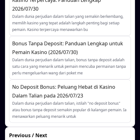
Kasino Terpercaya: Panduan Lengkap
2026/07/30
Dalam dunia perjudian dalam talian yang semakin berkembang,
memilih kasino yang tepat adalah langkah penting bagi setiap
pemain. Kasino terpercaya menawarkan bu
Bonus Tanpa Deposit: Panduan Lengkap untuk
Pemain Kasino (2026/07/30)
Dalam dunia perjudian dalam talian, bonus tanpa deposit adalah
satu cara yang menarik untuk pemain mencuba permainan tanpa
perlu mengeluarkan wang dari poket me
No Deposit Bonus: Peluang Hebat di Kasino
Dalam Talian pada 2026/07/23
Dalam dunia perjudian dalam talian, istilah "no deposit bonus"
atau bonus tanpa deposit semakin popular di kalangan pemain. Ia
menawarkan peluang menarik untuk
Previous / Next