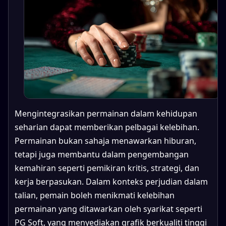
Mengintegrasikan permainan dalam kehidupan
seharian dapat memberikan pelbagai kelebihan.
Permainan bukan sahaja menawarkan hiburan,
tetapi juga membantu dalam pengembangan
kemahiran seperti pemikiran kritis, strategi, dan
kerja berpasukan. Dalam konteks perjudian dalam
talian, pemain boleh menikmati kelebihan
permainan yang ditawarkan oleh syarikat seperti
PG Soft, yang menyediakan grafik berkualiti tinggi