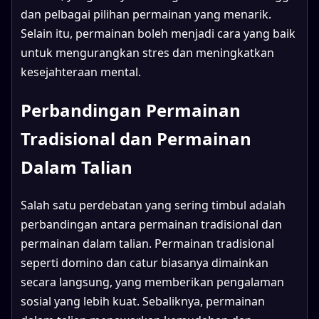
dan pelbagai pilihan permainan yang menarik.
Selain itu, permainan boleh menjadi cara yang baik
untuk mengurangkan stres dan meningkatkan
kesejahteraan mental.
Perbandingan Permainan
Tradisional dan Permainan
Dalam Talian
Salah satu perdebatan yang sering timbul adalah
perbandingan antara permainan tradisional dan
permainan dalam talian. Permainan tradisional
seperti domino dan catur biasanya dimainkan
secara langsung, yang memberikan pengalaman
sosial yang lebih kuat. Sebaliknya, permainan