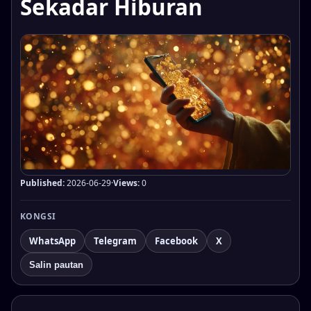
Sekadar Hiburan
Published:
2026-06-29
·
Views:
0
KONGSI
WhatsApp
Telegram
Facebook
X
Salin pautan