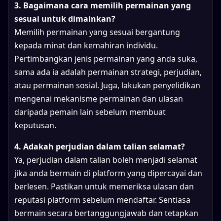
3. Bagaimana cara memilih permainan yang
sesuai untuk dimainkan?
Memilih permainan yang sesuai bergantung
kepada minat dan kemahiran individu.
Pertimbangkan jenis permainan yang anda suka,
sama ada ia adalah permainan strategi, perjudian,
atau permainan sosial. Juga, lakukan penyelidikan
mengenai mekanisme permainan dan ulasan
daripada pemain lain sebelum membuat
keputusan.
4. Adakah perjudian dalam talian selamat?
Ya, perjudian dalam talian boleh menjadi selamat
jika anda bermain di platform yang dipercayai dan
berlesen. Pastikan untuk memeriksa ulasan dan
reputasi platform sebelum mendaftar. Sentiasa
bermain secara bertanggungjawab dan tetapkan