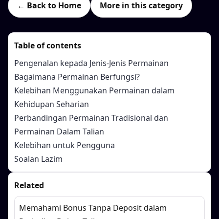
← Back to Home
More in this category
Table of contents
Pengenalan kepada Jenis-Jenis Permainan
Bagaimana Permainan Berfungsi?
Kelebihan Menggunakan Permainan dalam
Kehidupan Seharian
Perbandingan Permainan Tradisional dan
Permainan Dalam Talian
Kelebihan untuk Pengguna
Soalan Lazim
Related
Memahami Bonus Tanpa Deposit dalam