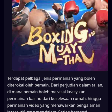
Terdapat pelbagai jenis permainan yang boleh
diterokai oleh pemain. Dari perjudian dalam talian,
di mana pemain boleh merasai keasyikan
permainan kasino dari keselesaan rumah, hingga
permainan video yang menawarkan pengalaman