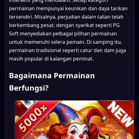
interaktif yang mendalam. Setiap kategori
permainan mempunyai keunikan dan daya tarikan
tersendiri. Misalnya, perjudian dalam talian telah
berkembang pesat, dengan syarikat seperti PG
Soft menyediakan pelbagai pilihan permainan
untuk memenuhi selera pemain. Di samping itu,
permainan tradisional seperti catur dan dam juga
masih popular di kalangan peminat.
Bagaimana Permainan
Berfungsi?