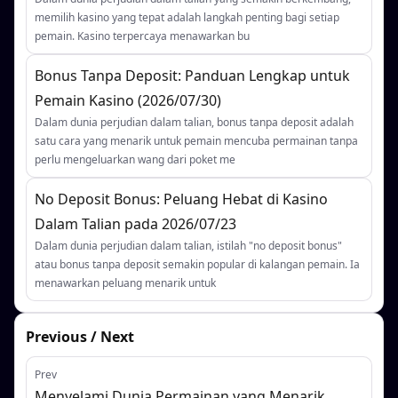
memilih kasino yang tepat adalah langkah penting bagi setiap
pemain. Kasino terpercaya menawarkan bu
Bonus Tanpa Deposit: Panduan Lengkap untuk
Pemain Kasino (2026/07/30)
Dalam dunia perjudian dalam talian, bonus tanpa deposit adalah
satu cara yang menarik untuk pemain mencuba permainan tanpa
perlu mengeluarkan wang dari poket me
No Deposit Bonus: Peluang Hebat di Kasino
Dalam Talian pada 2026/07/23
Dalam dunia perjudian dalam talian, istilah "no deposit bonus"
atau bonus tanpa deposit semakin popular di kalangan pemain. Ia
menawarkan peluang menarik untuk
Previous / Next
Prev
Menyelami Dunia Permainan yang Menarik