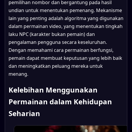
pemilihan nombor dan bergantung pada hasil
undian untuk menentukan pemenang. Mekanisme
lain yang penting adalah algoritma yang digunakan
dalam permainan video, yang menentukan tingkah
laku NPC (karakter bukan pemain) dan
pengalaman pengguna secara keseluruhan.
Dengan memahami cara permainan berfungsi,
pemain dapat membuat keputusan yang lebih baik
dan meningkatkan peluang mereka untuk
menang.
Kelebihan Menggunakan
Permainan dalam Kehidupan
Seharian