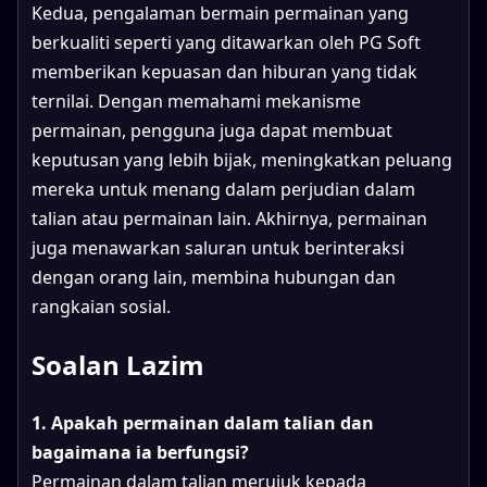
Kedua, pengalaman bermain permainan yang
berkualiti seperti yang ditawarkan oleh PG Soft
memberikan kepuasan dan hiburan yang tidak
ternilai. Dengan memahami mekanisme
permainan, pengguna juga dapat membuat
keputusan yang lebih bijak, meningkatkan peluang
mereka untuk menang dalam perjudian dalam
talian atau permainan lain. Akhirnya, permainan
juga menawarkan saluran untuk berinteraksi
dengan orang lain, membina hubungan dan
rangkaian sosial.
Soalan Lazim
1. Apakah permainan dalam talian dan
bagaimana ia berfungsi?
Permainan dalam talian merujuk kepada