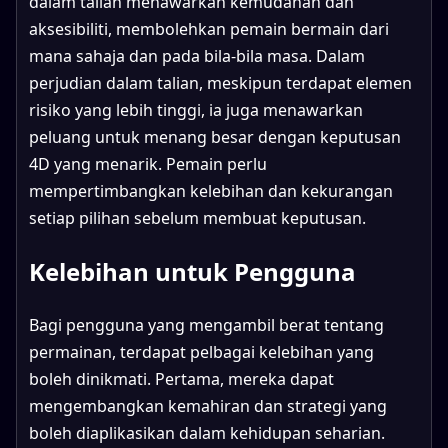
dalam talian menawarkan kemudahan dan
aksesibiliti, membolehkan pemain bermain dari
mana sahaja dan pada bila-bila masa. Dalam
perjudian dalam talian, meskipun terdapat elemen
risiko yang lebih tinggi, ia juga menawarkan
peluang untuk menang besar dengan keputusan
4D yang menarik. Pemain perlu
mempertimbangkan kelebihan dan kekurangan
setiap pilihan sebelum membuat keputusan.
Kelebihan untuk Pengguna
Bagi pengguna yang mengambil berat tentang
permainan, terdapat pelbagai kelebihan yang
boleh dinikmati. Pertama, mereka dapat
mengembangkan kemahiran dan strategi yang
boleh diaplikasikan dalam kehidupan seharian.