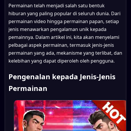
Permainan telah menjadi salah satu bentuk
hiburan yang paling popular di seluruh dunia. Dari
permainan video hingga permainan papan, setiap
jenis menawarkan pengalaman unik kepada
pemainnya. Dalam artikel ini, kita akan menyelami
pelbagai aspek permainan, termasuk jenis-jenis
permainan yang ada, mekanisme yang terlibat, dan
kelebihan yang dapat diperoleh oleh pengguna.
Pengenalan kepada Jenis-Jenis
Permainan