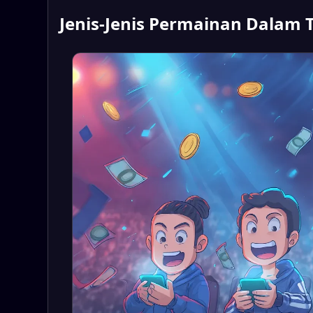
Jenis-Jenis Permainan Dalam T