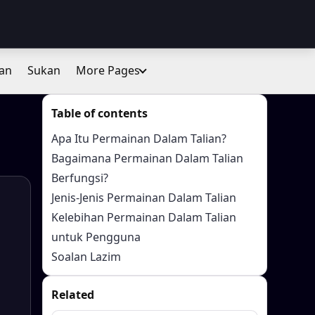
kan
Sukan
More Pages
Table of contents
Apa Itu Permainan Dalam Talian?
Bagaimana Permainan Dalam Talian
Berfungsi?
Jenis-Jenis Permainan Dalam Talian
Kelebihan Permainan Dalam Talian
untuk Pengguna
Soalan Lazim
Related