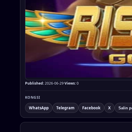
Published:
2026-06-29
·
Views:
0
KONGSI
WhatsApp
Telegram
Facebook
X
Salin p