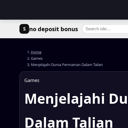
no deposit bonus
S
Search
Home
Games
Menjelajahi Dunia Permainan Dalam Talian
Games
Menjelajahi D
Dalam Talian