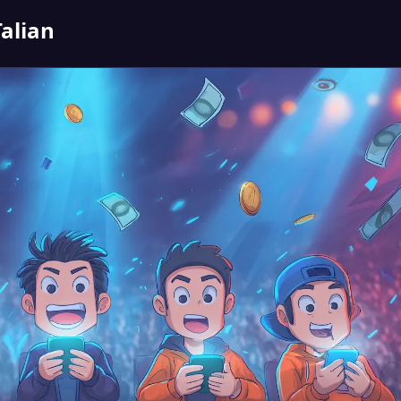
alian