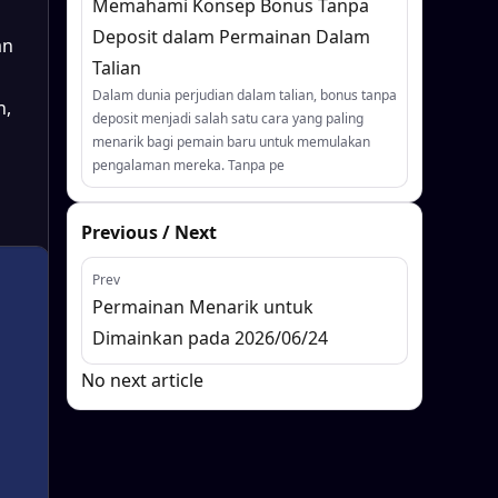
Memahami Konsep Bonus Tanpa
Deposit dalam Permainan Dalam
an
Talian
Dalam dunia perjudian dalam talian, bonus tanpa
n,
deposit menjadi salah satu cara yang paling
menarik bagi pemain baru untuk memulakan
pengalaman mereka. Tanpa pe
Previous / Next
Prev
Permainan Menarik untuk
Dimainkan pada 2026/06/24
No next article