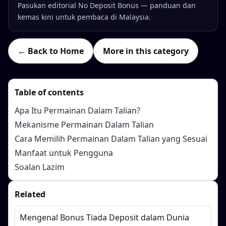
Pasukan editorial No Deposit Bonus — panduan dan
kemas kini untuk pembaca di Malaysia.
← Back to Home
More in this category
Table of contents
Apa Itu Permainan Dalam Talian?
Mekanisme Permainan Dalam Talian
Cara Memilih Permainan Dalam Talian yang Sesuai
Manfaat untuk Pengguna
Soalan Lazim
Related
Mengenal Bonus Tiada Deposit dalam Dunia