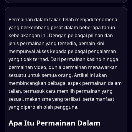
Permainan dalam talian telah menjadi fenomena
yang berkembang pesat dalam beberapa tahun
kebelakangan ini. Dengan pelbagai pilihan dan
jenis permainan yang tersedia, pemain kini
mempunyai akses kepada pelbagai pengalaman
yang tidak terhad. Dari permainan kasino hingga
permainan video, dunia permainan menawarkan
sesuatu untuk semua orang. Artikel ini akan
membincangkan pelbagai aspek permainan dalam
talian, termasuk cara memilih permainan yang
sesuai, mekanisme yang terlibat, serta manfaat
yang diperoleh oleh pengguna.
Apa Itu Permainan Dalam