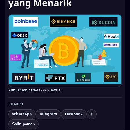
yang Menarik
Published:
2026-06-29
·
Views:
0
KONGSI
WhatsApp
Telegram
Facebook
X
Salin pautan