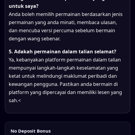
untuk saya?
Anda boleh memilih permainan berdasarkan jenis
permainan yang anda minati, membaca ulasan,
dan mencuba versi percuma sebelum bermain
dengan wang sebenar.
5. Adakah permainan dalam talian selamat?
Ya, kebanyakan platform permainan dalam talian
mempunyai langkah-langkah keselamatan yang
ketat untuk melindungi maklumat peribadi dan
kewangan pengguna. Pastikan anda bermain di
platform yang dipercayai dan memiliki lesen yang
sah.<
No Deposit Bonus