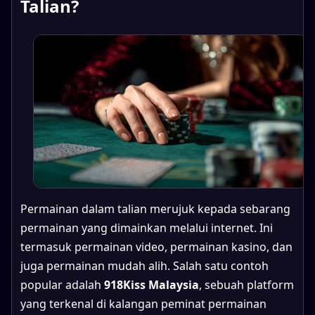
Talian?
Permainan dalam talian merujuk kepada sebarang
permainan yang dimainkan melalui internet. Ini
termasuk permainan video, permainan kasino, dan
juga permainan mudah alih. Salah satu contoh
popular adalah
918Kiss Malaysia
, sebuah platform
yang terkenal di kalangan peminat permainan