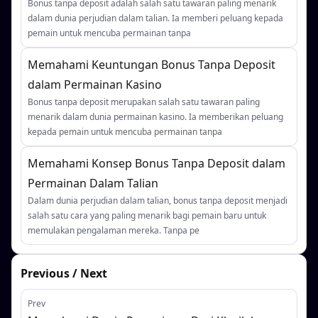
Bonus tanpa deposit adalah salah satu tawaran paling menarik
dalam dunia perjudian dalam talian. Ia memberi peluang kepada
pemain untuk mencuba permainan tanpa
Memahami Keuntungan Bonus Tanpa Deposit
dalam Permainan Kasino
Bonus tanpa deposit merupakan salah satu tawaran paling
menarik dalam dunia permainan kasino. Ia memberikan peluang
kepada pemain untuk mencuba permainan tanpa
Memahami Konsep Bonus Tanpa Deposit dalam
Permainan Dalam Talian
Dalam dunia perjudian dalam talian, bonus tanpa deposit menjadi
salah satu cara yang paling menarik bagi pemain baru untuk
memulakan pengalaman mereka. Tanpa pe
Previous / Next
Prev