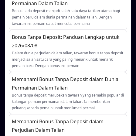
Permainan Dalam Talian
Bonus tiada deposit menjadi salah satu daya tarikan utama bagi
pemain baru dalam dunia permainan dalam talian. Dengan
tawaran ini, pemain dapat mencuba permaina
Bonus Tanpa Deposit: Panduan Lengkap untuk
2026/08/08
Dalam dunia perjudian dalam talian, tawaran bonus tanpa deposit
menjadi salah satu cara yang paling menarik untuk menarik
pemain baru. Dengan bonus ini, pemain
Memahami Bonus Tanpa Deposit dalam Dunia
Permainan Dalam Talian
Bonus tanpa deposit merupakan tawaran yang semakin popular di
kalangan pemain permainan dalam talian. Ia memberikan
peluang kepada pemain untuk menikmati permai
Memahami Bonus Tanpa Deposit dalam
Perjudian Dalam Talian