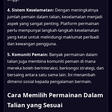
4. Sistem Keselamatan:
Dengan meningkatnya
jumlah pemain dalam talian, keselamatan menjadi
aspek yang sangat penting. Platform permainan
perlu mempunyai langkah-langkah keselamatan
yang ketat untuk melindungi maklumat peribadi
dan kewangan pengguna.
5. Komuniti Pemain:
Banyak permainan dalam
talian juga membina komuniti pemain di mana
mereka boleh berinteraksi, berkongsi strategi, dan
bersaing antara satu sama lain. Ini menambah
dimensi sosial kepada pengalaman bermain.
Cara Memilih Permainan Dalam
Talian yang Sesuai