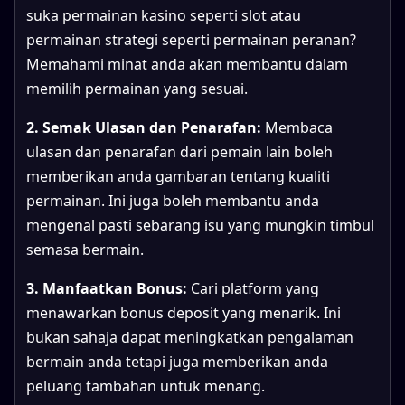
suka permainan kasino seperti slot atau
permainan strategi seperti permainan peranan?
Memahami minat anda akan membantu dalam
memilih permainan yang sesuai.
2. Semak Ulasan dan Penarafan:
Membaca
ulasan dan penarafan dari pemain lain boleh
memberikan anda gambaran tentang kualiti
permainan. Ini juga boleh membantu anda
mengenal pasti sebarang isu yang mungkin timbul
semasa bermain.
3. Manfaatkan Bonus:
Cari platform yang
menawarkan bonus deposit yang menarik. Ini
bukan sahaja dapat meningkatkan pengalaman
bermain anda tetapi juga memberikan anda
peluang tambahan untuk menang.