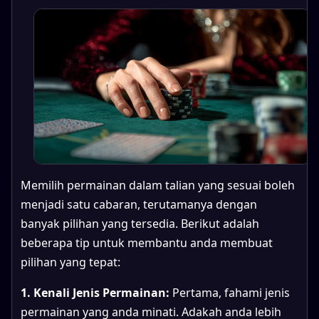
Memilih permainan dalam talian yang sesuai boleh
menjadi satu cabaran, terutamanya dengan
banyak pilihan yang tersedia. Berikut adalah
beberapa tip untuk membantu anda membuat
pilihan yang tepat:
1. Kenali Jenis Permainan:
Pertama, fahami jenis
permainan yang anda minati. Adakah anda lebih