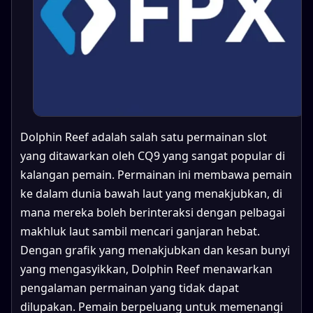
Dolphin Reef adalah salah satu permainan slot
yang ditawarkan oleh CQ9 yang sangat popular di
kalangan pemain. Permainan ini membawa pemain
ke dalam dunia bawah laut yang menakjubkan, di
mana mereka boleh berinteraksi dengan pelbagai
makhluk laut sambil mencari ganjaran hebat.
Dengan grafik yang menakjubkan dan kesan bunyi
yang mengasyikkan, Dolphin Reef menawarkan
pengalaman permainan yang tidak dapat
dilupakan. Pemain berpeluang untuk memenangi