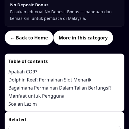
No Deposit Bonus
Pasukan editorial No Deposit Bonus — panduan dan
kemas kini untuk pembaca di Malaysia.
← Back to Home
More in this category
Table of contents
Apakah CQ9?
Dolphin Reef: Permainan Slot Menarik
Bagaimana Permainan Dalam Talian Berfungsi?
Manfaat untuk Pengguna
Soalan Lazim
Related