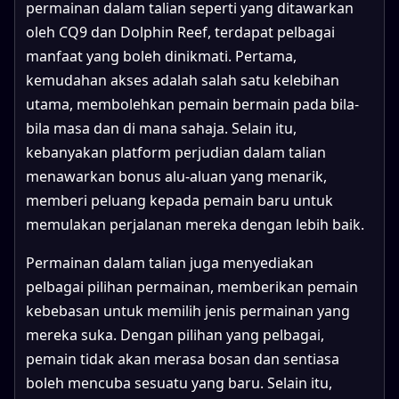
permainan dalam talian seperti yang ditawarkan
oleh CQ9 dan Dolphin Reef, terdapat pelbagai
manfaat yang boleh dinikmati. Pertama,
kemudahan akses adalah salah satu kelebihan
utama, membolehkan pemain bermain pada bila-
bila masa dan di mana sahaja. Selain itu,
kebanyakan platform perjudian dalam talian
menawarkan bonus alu-aluan yang menarik,
memberi peluang kepada pemain baru untuk
memulakan perjalanan mereka dengan lebih baik.
Permainan dalam talian juga menyediakan
pelbagai pilihan permainan, memberikan pemain
kebebasan untuk memilih jenis permainan yang
mereka suka. Dengan pilihan yang pelbagai,
pemain tidak akan merasa bosan dan sentiasa
boleh mencuba sesuatu yang baru. Selain itu,