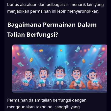
bonus alu-aluan dan pelbagai ciri menarik lain yang
menjadikan permainan ini lebih menyeronokkan.
Bagaimana Permainan Dalam
Talian Berfungsi?
Permainan dalam talian berfungsi dengan
menggunakan teknologi canggih yang