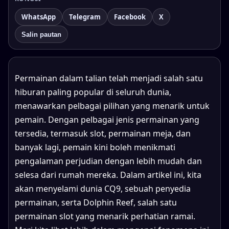
WhatsApp
Telegram
Facebook
X
Salin pautan
Permainan dalam talian telah menjadi salah satu
hiburan paling popular di seluruh dunia,
menawarkan pelbagai pilihan yang menarik untuk
pemain. Dengan pelbagai jenis permainan yang
tersedia, termasuk slot, permainan meja, dan
banyak lagi, pemain kini boleh menikmati
pengalaman perjudian dengan lebih mudah dan
selesa dari rumah mereka. Dalam artikel ini, kita
akan menyelami dunia CQ9, sebuah penyedia
permainan, serta Dolphin Reef, salah satu
permainan slot yang menarik perhatian ramai.