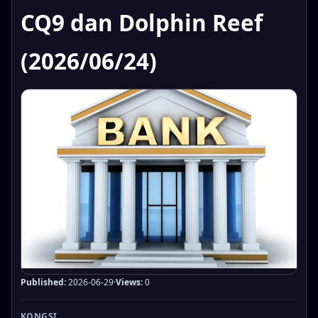
CQ9 dan Dolphin Reef
(2026/06/24)
Published:
2026-06-29
·
Views:
0
KONGSI