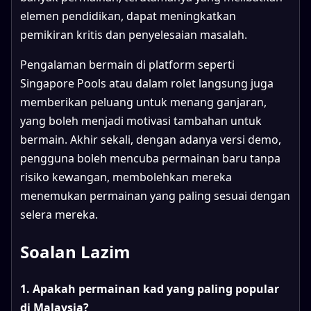
elemen pendidikan, dapat meningkatkan
pemikiran kritis dan penyelesaian masalah.
Pengalaman bermain di platform seperti
Singapore Pools atau dalam rolet langsung juga
memberikan peluang untuk menang ganjaran,
yang boleh menjadi motivasi tambahan untuk
bermain. Akhir sekali, dengan adanya versi demo,
pengguna boleh mencuba permainan baru tanpa
risiko kewangan, membolehkan mereka
menemukan permainan yang paling sesuai dengan
selera mereka.
Soalan Lazim
1. Apakah permainan kad yang paling popular
di Malaysia?