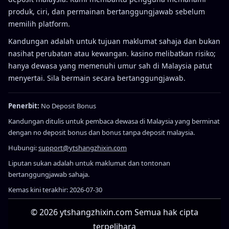
produk, ciri, dan permainan bertanggungjawab sebelum
memilih platform.
Kandungan adalah untuk tujuan maklumat sahaja dan bukan
nasihat perubatan atau kewangan. kasino melibatkan risiko;
hanya dewasa yang memenuhi umur sah di Malaysia patut
menyertai. Sila bermain secara bertanggungjawab.
Penerbit:
No Deposit Bonus
Kandungan ditulis untuk pembaca dewasa di Malaysia yang berminat
dengan no deposit bonus dan bonus tanpa deposit malaysia.
Hubungi:
support@ytshangzhixin.com
Liputan sukan adalah untuk maklumat dan tontonan
bertanggungjawab sahaja.
Kemas kini terakhir: 2026-07-30
© 2026 ytshangzhixin.com Semua hak cipta
terpelihara