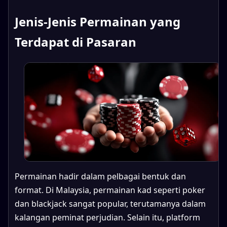
Jenis-Jenis Permainan yang
Terdapat di Pasaran
Permainan hadir dalam pelbagai bentuk dan
format. Di Malaysia, permainan kad seperti poker
dan blackjack sangat popular, terutamanya dalam
kalangan peminat perjudian. Selain itu, platform