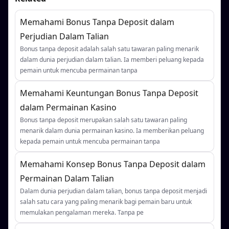
Memahami Bonus Tanpa Deposit dalam
Perjudian Dalam Talian
Bonus tanpa deposit adalah salah satu tawaran paling menarik
dalam dunia perjudian dalam talian. Ia memberi peluang kepada
pemain untuk mencuba permainan tanpa
Memahami Keuntungan Bonus Tanpa Deposit
dalam Permainan Kasino
Bonus tanpa deposit merupakan salah satu tawaran paling
menarik dalam dunia permainan kasino. Ia memberikan peluang
kepada pemain untuk mencuba permainan tanpa
Memahami Konsep Bonus Tanpa Deposit dalam
Permainan Dalam Talian
Dalam dunia perjudian dalam talian, bonus tanpa deposit menjadi
salah satu cara yang paling menarik bagi pemain baru untuk
memulakan pengalaman mereka. Tanpa pe