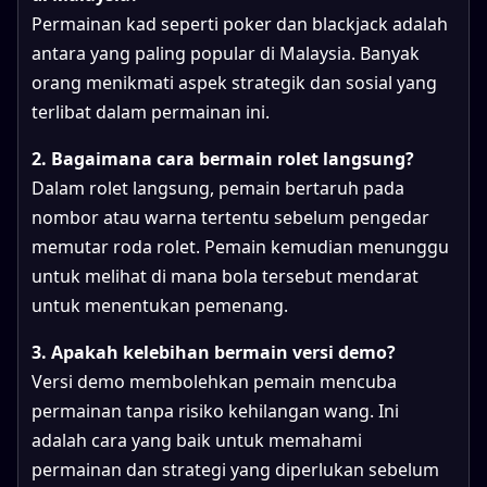
Permainan kad seperti poker dan blackjack adalah
antara yang paling popular di Malaysia. Banyak
orang menikmati aspek strategik dan sosial yang
terlibat dalam permainan ini.
2. Bagaimana cara bermain rolet langsung?
Dalam rolet langsung, pemain bertaruh pada
nombor atau warna tertentu sebelum pengedar
memutar roda rolet. Pemain kemudian menunggu
untuk melihat di mana bola tersebut mendarat
untuk menentukan pemenang.
3. Apakah kelebihan bermain versi demo?
Versi demo membolehkan pemain mencuba
permainan tanpa risiko kehilangan wang. Ini
adalah cara yang baik untuk memahami
permainan dan strategi yang diperlukan sebelum