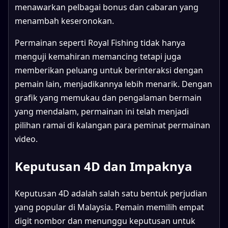
menawarkan pelbagai bonus dan cabaran yang
menambah keseronokan.
Permainan seperti Royal Fishing tidak hanya
menguji kemahiran memancing tetapi juga
memberikan peluang untuk berinteraksi dengan
pemain lain, menjadikannya lebih menarik. Dengan
grafik yang memukau dan pengalaman bermain
yang mendalam, permainan ini telah menjadi
pilihan ramai di kalangan para peminat permainan
video.
Keputusan 4D dan Impaknya
Keputusan 4D adalah salah satu bentuk perjudian
yang popular di Malaysia. Pemain memilih empat
digit nombor dan menunggu keputusan untuk