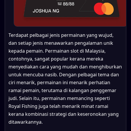
Terdapat pelbagai jenis permainan yang wujud,
dan setiap jenis menawarkan pengalaman unik
kepada pemain. Permainan slot di Malaysia,
contohnya, sangat popular kerana mereka
menyediakan cara yang mudah dan menghiburkan
untuk mencuba nasib. Dengan pelbagai tema dan
ciri menarik, permainan ini menarik perhatian
ramai pemain, terutama di kalangan penggemar
judi. Selain itu, permainan memancing seperti
Royal Fishing juga telah menarik minat ramai
kerana kombinasi strategi dan keseronokan yang
ditawarkannya.