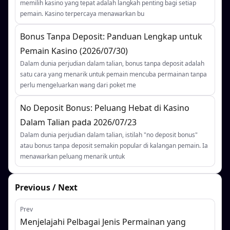
memilih kasino yang tepat adalah langkah penting bagi setiap
pemain. Kasino terpercaya menawarkan bu
Bonus Tanpa Deposit: Panduan Lengkap untuk
Pemain Kasino (2026/07/30)
Dalam dunia perjudian dalam talian, bonus tanpa deposit adalah
satu cara yang menarik untuk pemain mencuba permainan tanpa
perlu mengeluarkan wang dari poket me
No Deposit Bonus: Peluang Hebat di Kasino
Dalam Talian pada 2026/07/23
Dalam dunia perjudian dalam talian, istilah "no deposit bonus"
atau bonus tanpa deposit semakin popular di kalangan pemain. Ia
menawarkan peluang menarik untuk
Previous / Next
Prev
Menjelajahi Pelbagai Jenis Permainan yang