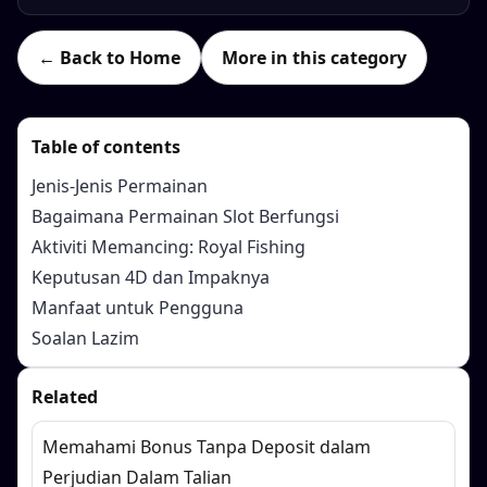
← Back to Home
More in this category
Table of contents
Jenis-Jenis Permainan
Bagaimana Permainan Slot Berfungsi
Aktiviti Memancing: Royal Fishing
Keputusan 4D dan Impaknya
Manfaat untuk Pengguna
Soalan Lazim
Related
Memahami Bonus Tanpa Deposit dalam
Perjudian Dalam Talian