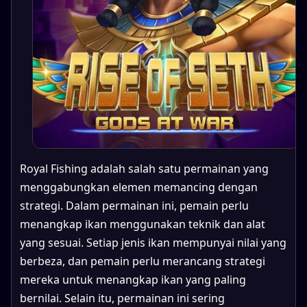
Royal Fishing adalah salah satu permainan yang
menggabungkan elemen memancing dengan
strategi. Dalam permainan ini, pemain perlu
menangkap ikan menggunakan teknik dan alat
yang sesuai. Setiap jenis ikan mempunyai nilai yang
berbeza, dan pemain perlu merancang strategi
mereka untuk menangkap ikan yang paling
bernilai. Selain itu, permainan ini sering