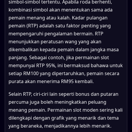
simbol-simbol tertentu. Apabila roda berhenti,
kombinasi simbol akan menentukan sama ada
pemain menang atau kalah. Kadar pulangan
pemain (RTP) adalah satu faktor penting yang
mempengaruhi pengalaman bermain. RTP
menunjukkan peratusan wang yang akan
dikembalikan kepada pemain dalam jangka masa
panjang. Sebagai contoh, jika permainan slot
mempunyai RTP 95%, ini bermaksud bahawa untuk
setiap RM100 yang dipertaruhkan, pemain secara
purata akan menerima RM95 kembali.
Selain RTP, ciri-ciri lain seperti bonus dan putaran
percuma juga boleh meningkatkan peluang
menang pemain. Permainan slot moden sering kali
dilengkapi dengan grafik yang menarik dan tema
yang beraneka, menjadikannya lebih menarik.