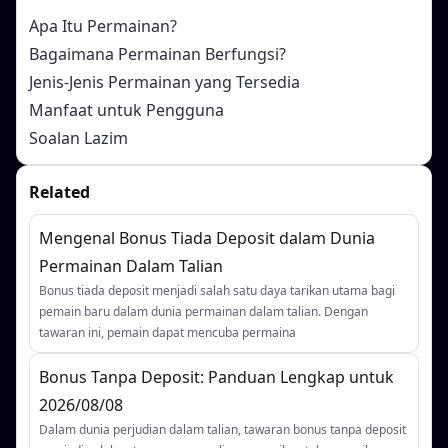
Apa Itu Permainan?
Bagaimana Permainan Berfungsi?
Jenis-Jenis Permainan yang Tersedia
Manfaat untuk Pengguna
Soalan Lazim
Related
Mengenal Bonus Tiada Deposit dalam Dunia
Permainan Dalam Talian
Bonus tiada deposit menjadi salah satu daya tarikan utama bagi
pemain baru dalam dunia permainan dalam talian. Dengan
tawaran ini, pemain dapat mencuba permaina
Bonus Tanpa Deposit: Panduan Lengkap untuk
2026/08/08
Dalam dunia perjudian dalam talian, tawaran bonus tanpa deposit