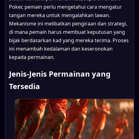
Poker, pemain perlu mengetahui cara mengatur
tangan mereka untuk mengalahkan lawan.
Mekanisme ini melibatkan pengiraan dan strategi,
di mana pemain harus membuat keputusan yang
bijak berdasarkan kad yang mereka terima. Proses
ini menambah kedalaman dan keseronokan
kepada permainan.
Jenis-Jenis Permainan yang
Tersedia