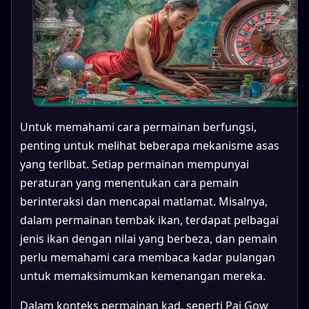
Untuk memahami cara permainan berfungsi,
penting untuk melihat beberapa mekanisme asas
yang terlibat. Setiap permainan mempunyai
peraturan yang menentukan cara pemain
berinteraksi dan mencapai matlamat. Misalnya,
dalam permainan tembak ikan, terdapat pelbagai
jenis ikan dengan nilai yang berbeza, dan pemain
perlu memahami cara membaca kadar pulangan
untuk memaksimumkan kemenangan mereka.
Dalam konteks permainan kad, seperti Pai Gow