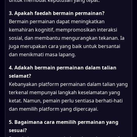
untuk membuat keputusan yang tepat.
3. Apakah faedah bermain permainan?
Bermain permainan dapat meningkatkan
kemahiran kognitif, mempromosikan interaksi
sosial, dan membantu mengurangkan tekanan. Ia
juga merupakan cara yang baik untuk bersantai
dan menikmati masa lapang.
4. Adakah bermain permainan dalam talian
selamat?
Kebanyakan platform permainan dalam talian yang
terkenal mempunyai langkah keselamatan yang
ketat. Namun, pemain perlu sentiasa berhati-hati
dan memilih platform yang dipercayai.
5. Bagaimana cara memilih permainan yang
sesuai?