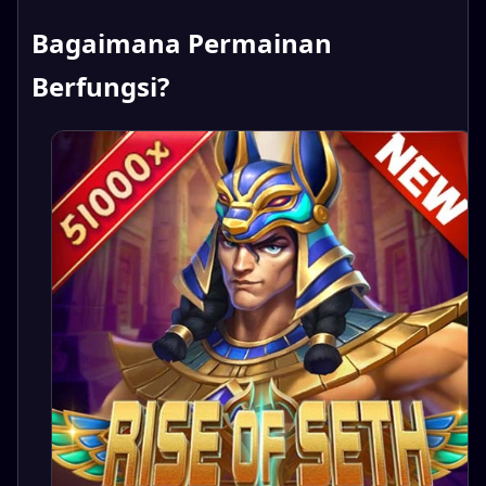
Bagaimana Permainan
Berfungsi?