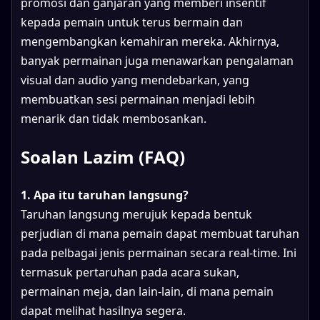
promosi dan ganjaran yang memberi insentif
kepada pemain untuk terus bermain dan
mengembangkan kemahiran mereka. Akhirnya,
banyak permainan juga menawarkan pengalaman
visual dan audio yang mendebarkan, yang
membuatkan sesi permainan menjadi lebih
menarik dan tidak membosankan.
Soalan Lazim (FAQ)
1. Apa itu taruhan langsung?
Taruhan langsung merujuk kepada bentuk
perjudian di mana pemain dapat membuat taruhan
pada pelbagai jenis permainan secara real-time. Ini
termasuk pertaruhan pada acara sukan,
permainan meja, dan lain-lain, di mana pemain
dapat melihat hasilnya segera.