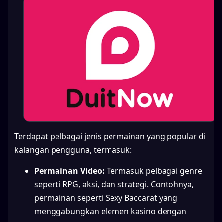
Terdapat pelbagai jenis permainan yang popular di
kalangan pengguna, termasuk:
Permainan Video:
Termasuk pelbagai genre
seperti RPG, aksi, dan strategi. Contohnya,
permainan seperti Sexy Baccarat yang
menggabungkan elemen kasino dengan