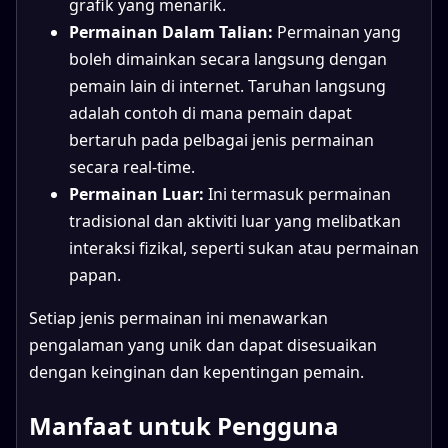
grafik yang menarik.
Permainan Dalam Talian:
Permainan yang
boleh dimainkan secara langsung dengan
pemain lain di internet. Taruhan langsung
adalah contoh di mana pemain dapat
bertaruh pada pelbagai jenis permainan
secara real-time.
Permainan Luar:
Ini termasuk permainan
tradisional dan aktiviti luar yang melibatkan
interaksi fizikal, seperti sukan atau permainan
papan.
Setiap jenis permainan ini menawarkan
pengalaman yang unik dan dapat disesuaikan
dengan keinginan dan kepentingan pemain.
Manfaat untuk Pengguna