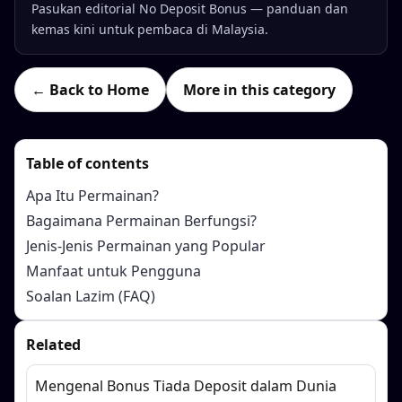
Pasukan editorial No Deposit Bonus — panduan dan
kemas kini untuk pembaca di Malaysia.
← Back to Home
More in this category
Table of contents
Apa Itu Permainan?
Bagaimana Permainan Berfungsi?
Jenis-Jenis Permainan yang Popular
Manfaat untuk Pengguna
Soalan Lazim (FAQ)
Related
Mengenal Bonus Tiada Deposit dalam Dunia