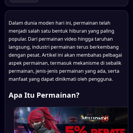
Dalam dunia moden hari ini, permainan telah
menjadi salah satu bentuk hiburan yang paling
popular. Dari permainan video hingga taruhan
langsung, industri permainan terus berkembang
dengan pesat. Artikel ini akan membahas pelbagai
aspek permainan, termasuk mekanisme di sebalik
permainan, jenis-jenis permainan yang ada, serta
manfaat yang dapat dinikmati oleh pengguna.
Apa Itu Permainan?