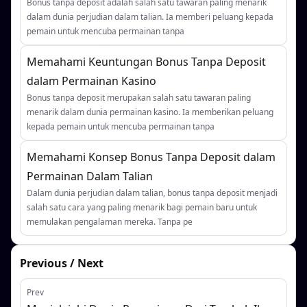
Bonus tanpa deposit adalah salah satu tawaran paling menarik
dalam dunia perjudian dalam talian. Ia memberi peluang kepada
pemain untuk mencuba permainan tanpa
Memahami Keuntungan Bonus Tanpa Deposit
dalam Permainan Kasino
Bonus tanpa deposit merupakan salah satu tawaran paling
menarik dalam dunia permainan kasino. Ia memberikan peluang
kepada pemain untuk mencuba permainan tanpa
Memahami Konsep Bonus Tanpa Deposit dalam
Permainan Dalam Talian
Dalam dunia perjudian dalam talian, bonus tanpa deposit menjadi
salah satu cara yang paling menarik bagi pemain baru untuk
memulakan pengalaman mereka. Tanpa pe
Previous / Next
Prev