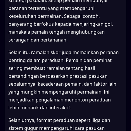
strategi pasukan. Setiap pemain mempunyai
peranan tertentu yang mempengaruhi
keseluruhan permainan. Sebagai contoh,
penyerang berfokus kepada menjaringkan gol,
manakala pemain tengah menghubungkan
serangan dan pertahanan.
Selain itu, ramalan skor juga memainkan peranan
penting dalam peraduan. Pemain dan peminat
sering membuat ramalan tentang hasil
pertandingan berdasarkan prestasi pasukan
sebelumnya, kecederaan pemain, dan faktor lain
yang mungkin mempengaruhi permainan. Ini
menjadikan pengalaman menonton peraduan
lebih menarik dan interaktif.
Selanjutnya, format peraduan seperti liga dan
sistem gugur mempengaruhi cara pasukan