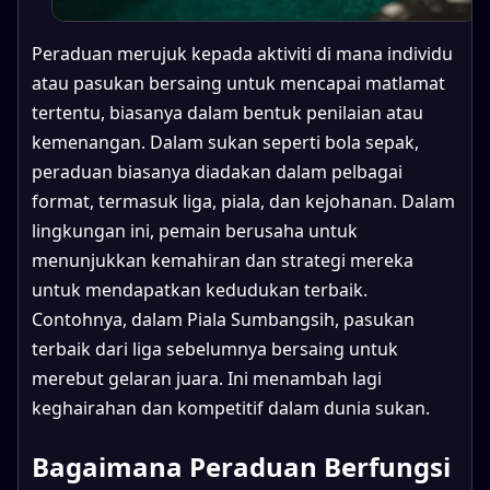
Peraduan merujuk kepada aktiviti di mana individu
atau pasukan bersaing untuk mencapai matlamat
tertentu, biasanya dalam bentuk penilaian atau
kemenangan. Dalam sukan seperti bola sepak,
peraduan biasanya diadakan dalam pelbagai
format, termasuk liga, piala, dan kejohanan. Dalam
lingkungan ini, pemain berusaha untuk
menunjukkan kemahiran dan strategi mereka
untuk mendapatkan kedudukan terbaik.
Contohnya, dalam Piala Sumbangsih, pasukan
terbaik dari liga sebelumnya bersaing untuk
merebut gelaran juara. Ini menambah lagi
keghairahan dan kompetitif dalam dunia sukan.
Bagaimana Peraduan Berfungsi