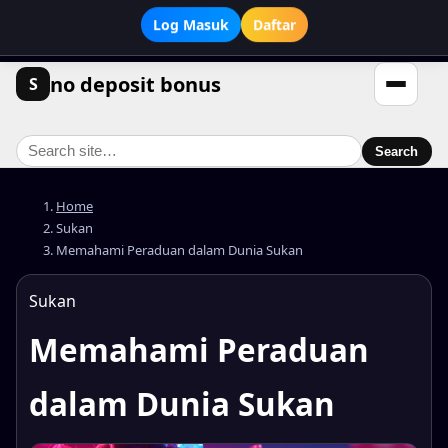
Log Masuk
Daftar
no deposit bonus
S
Search
Search
Home
Sukan
Memahami Peraduan dalam Dunia Sukan
Sukan
Memahami Peraduan
dalam Dunia Sukan