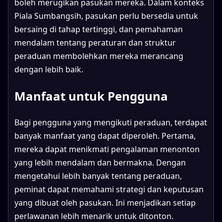
boleh merugikan pasukan mereka. Dalam konteks
Piala Sumbangsih, pasukan perlu bersedia untuk
bersaing di tahap tertinggi, dan pemahaman
mendalam tentang peraturan dan struktur
peraduan membolehkan mereka merancang
dengan lebih baik.
Manfaat untuk Pengguna
Bagi pengguna yang mengikuti peraduan, terdapat
banyak manfaat yang dapat diperoleh. Pertama,
mereka dapat menikmati pengalaman menonton
yang lebih mendalam dan bermakna. Dengan
mengetahui lebih banyak tentang peraduan,
peminat dapat memahami strategi dan keputusan
yang dibuat oleh pasukan. Ini menjadikan setiap
perlawanan lebih menarik untuk ditonton.