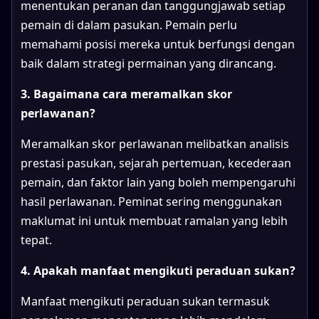
menentukan peranan dan tanggungjawab setiap
pemain di dalam pasukan. Pemain perlu
memahami posisi mereka untuk berfungsi dengan
baik dalam strategi permainan yang dirancang.
3. Bagaimana cara meramalkan skor
perlawanan?
Meramalkan skor perlawanan melibatkan analisis
prestasi pasukan, sejarah pertemuan, kecederaan
pemain, dan faktor lain yang boleh mempengaruhi
hasil perlawanan. Peminat sering menggunakan
maklumat ini untuk membuat ramalan yang lebih
tepat.
4. Apakah manfaat mengikuti peraduan sukan?
Manfaat mengikuti peraduan sukan termasuk