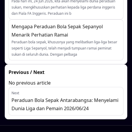
Pada hari ini, 24 Jun 2026, kita akan menyelami dunia peraduan
sukan, mengkhususkan perhatian kepada liga perdana inggeris
dan Piala FA Inggeris. Peraduan ini b
Mengapa Peraduan Bola Sepak Sepanyol
Menarik Perhatian Ramai
Peraduan bola sepak, khususnya yang melibatkan liga-liga besar
seperti Liga Sepanyol, telah menjadi tumpuan ramai peminat
sukan di seluruh dunia. Dengan pelbaga
Previous / Next
No previous article
Next
Peraduan Bola Sepak Antarabangsa: Menyelami
Dunia Liga dan Pemain 2026/06/24