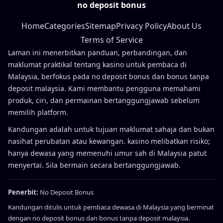
no deposit bonus
Home
Categories
Sitemap
Privacy Policy
About Us
Terms of Service
Laman ini menerbitkan panduan, perbandingan, dan
maklumat praktikal tentang kasino untuk pembaca di
Malaysia, berfokus pada no deposit bonus dan bonus tanpa
deposit malaysia. Kami membantu pengguna memahami
produk, ciri, dan permainan bertanggungjawab sebelum
memilih platform.
Kandungan adalah untuk tujuan maklumat sahaja dan bukan
nasihat perubatan atau kewangan. kasino melibatkan risiko;
hanya dewasa yang memenuhi umur sah di Malaysia patut
menyertai. Sila bermain secara bertanggungjawab.
Penerbit:
No Deposit Bonus
Kandungan ditulis untuk pembaca dewasa di Malaysia yang berminat
dengan no deposit bonus dan bonus tanpa deposit malaysia.