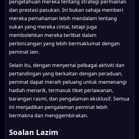
pengetahuan mereka tentang strategi permainan
dan prestasi pasukan. Ini bukan sahaja memberi
mereka pemahaman lebih mendalam tentang
sukan yang mereka cintai, tetapi juga
membolehkan mereka terlibat dalam
perbincangan yang lebih bermaklumat dengan
peminat lain.
Selain itu, dengan menyertai pelbagai aktiviti dan
pertandingan yang berkaitan dengan peraduan,
peminat dapat meraih peluang untuk memenangi
hadiah menarik, termasuk tiket perlawanan,
barangan rasmi, dan pengalaman eksklusif. Semua
ini menjadikan pengalaman peminat lebih
bermakna dan menggembirakan.
Soalan Lazim