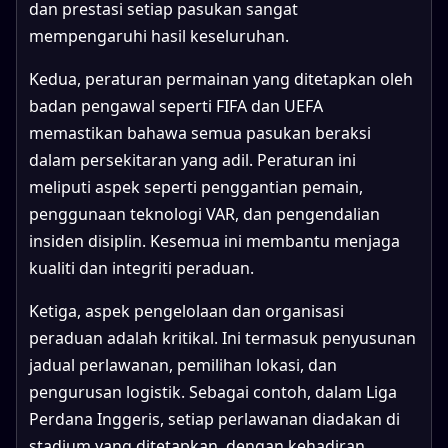
dan prestasi setiap pasukan sangat
mempengaruhi hasil keseluruhan.
Kedua, peraturan permainan yang ditetapkan oleh
badan pengawal seperti FIFA dan UEFA
memastikan bahawa semua pasukan beraksi
dalam persekitaran yang adil. Peraturan ini
meliputi aspek seperti penggantian pemain,
penggunaan teknologi VAR, dan pengendalian
insiden disiplin. Kesemua ini membantu menjaga
kualiti dan integriti peraduan.
Ketiga, aspek pengelolaan dan organisasi
peraduan adalah kritikal. Ini termasuk penyusunan
jadual perlawanan, pemilihan lokasi, dan
pengurusan logistik. Sebagai contoh, dalam Liga
Perdana Inggeris, setiap perlawanan diadakan di
stadium yang ditetapkan, dengan kehadiran