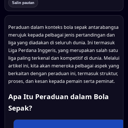
Salin pautan
Peraduan dalam konteks bola sepak antarabangsa
merujuk kepada pelbagai jenis pertandingan dan
liga yang diadakan di seluruh dunia. Ini termasuk
Liga Perdana Inggeris, yang merupakan salah satu
liga paling terkenal dan kompetitif di dunia. Melalui
artikel ini, kita akan meneroka pelbagai aspek yang
berkaitan dengan peraduan ini, termasuk struktur,
proses, dan kesan kepada pemain serta peminat.
Apa Itu Peraduan dalam Bola
Sepak?