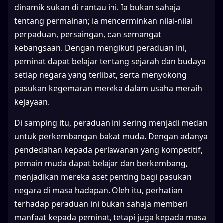
dinamik sukan di rantau ini. Ia bukan sahaja
tentang permainan; ia mencerminkan nilai-nilai
perpaduan, persaingan, dan semangat
kebangsaan. Dengan mengikuti peraduan ini,
peminat dapat belajar tentang sejarah dan budaya
setiap negara yang terlibat, serta menyokong
pasukan kegemaran mereka dalam usaha meraih
kejayaan.
Di samping itu, peraduan ini sering menjadi medan
untuk perkembangan bakat muda. Dengan adanya
pendedahan kepada perlawanan yang kompetitif,
pemain muda dapat belajar dan berkembang,
menjadikan mereka aset penting bagi pasukan
negara di masa hadapan. Oleh itu, perhatian
terhadap peraduan ini bukan sahaja memberi
manfaat kepada peminat, tetapi juga kepada masa