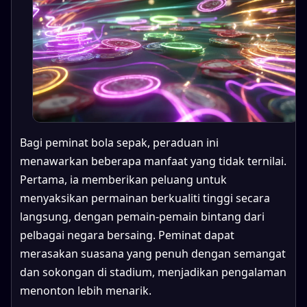
Bagi peminat bola sepak, peraduan ini
menawarkan beberapa manfaat yang tidak ternilai.
Pertama, ia memberikan peluang untuk
menyaksikan permainan berkualiti tinggi secara
langsung, dengan pemain-pemain bintang dari
pelbagai negara bersaing. Peminat dapat
merasakan suasana yang penuh dengan semangat
dan sokongan di stadium, menjadikan pengalaman
menonton lebih menarik.