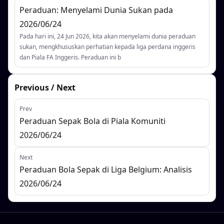
Peraduan: Menyelami Dunia Sukan pada
2026/06/24
Pada hari ini, 24 Jun 2026, kita akan menyelami dunia peraduan
sukan, mengkhususkan perhatian kepada liga perdana inggeris
dan Piala FA Inggeris. Peraduan ini b
Previous / Next
Prev
Peraduan Sepak Bola di Piala Komuniti
2026/06/24
Next
Peraduan Bola Sepak di Liga Belgium: Analisis
2026/06/24