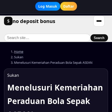
Log Masuk
Daftar
no deposit bonus
S
Search
Search
Home
Sukan
Menelusuri Kemeriahan Peraduan Bola Sepak ASEAN
Sukan
Menelusuri Kemeriahan
Peraduan Bola Sepak