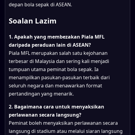
depan bola sepak di ASEAN.
Soalan Lazim
1. Apakah yang membezakan Piala MFL
daripada peraduan lain di ASEAN?
Piala MFL merupakan salah satu kejohanan
terbesar di Malaysia dan sering kali menjadi
tumpuan utama peminat bola sepak. Ia
menampilkan pasukan-pasukan terbaik dari
seluruh negara dan menawarkan format
pertandingan yang menarik.
2. Bagaimana cara untuk menyaksikan
perlawanan secara langsung?
Peminat boleh menyaksikan perlawanan secara
langsung di stadium atau melalui siaran langsung