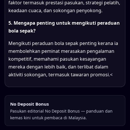
faktor termasuk prestasi pasukan, strategi pelatih,
keadaan cuaca, dan sokongan penyokong.
5. Mengapa penting untuk mengikuti peraduan
bola sepak?
Mengikuti peraduan bola sepak penting kerana ia
membolehkan peminat merasakan pengalaman
kompetitif, memahami pasukan kesayangan
mereka dengan lebih baik, dan terlibat dalam
aktiviti sokongan, termasuk tawaran promosi.<
No Deposit Bonus
Pasukan editorial No Deposit Bonus — panduan dan
kemas kini untuk pembaca di Malaysia.