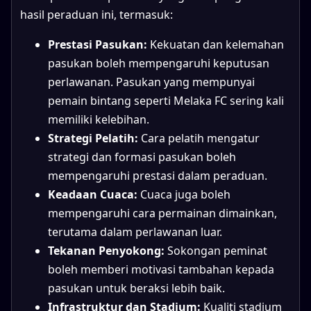
hasil peraduan ini, termasuk:
Prestasi Pasukan:
Kekuatan dan kelemahan
pasukan boleh mempengaruhi keputusan
perlawanan. Pasukan yang mempunyai
pemain bintang seperti Melaka FC sering kali
memiliki kelebihan.
Strategi Pelatih:
Cara pelatih mengatur
strategi dan formasi pasukan boleh
mempengaruhi prestasi dalam peraduan.
Keadaan Cuaca:
Cuaca juga boleh
mempengaruhi cara permainan dimainkan,
terutama dalam perlawanan luar.
Tekanan Penyokong:
Sokongan peminat
boleh memberi motivasi tambahan kepada
pasukan untuk beraksi lebih baik.
Infrastruktur dan Stadium:
Kualiti stadium