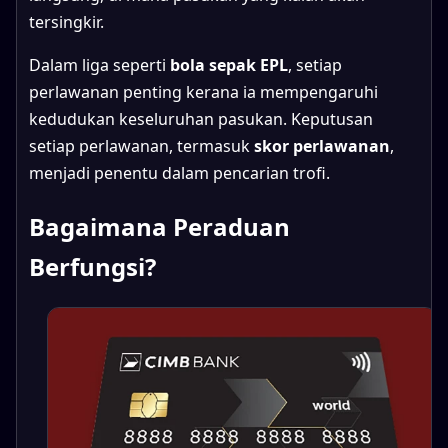
tersingkir.
Dalam liga seperti
bola sepak EPL
, setiap
perlawanan penting kerana ia mempengaruhi
kedudukan keseluruhan pasukan. Keputusan
setiap perlawanan, termasuk
skor perlawanan
,
menjadi penentu dalam pencarian trofi.
Bagaimana Peraduan
Berfungsi?