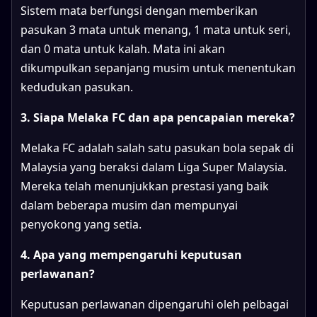
Sistem mata berfungsi dengan memberikan
pasukan 3 mata untuk menang, 1 mata untuk seri,
dan 0 mata untuk kalah. Mata ini akan
dikumpulkan sepanjang musim untuk menentukan
kedudukan pasukan.
3. Siapa Melaka FC dan apa pencapaian mereka?
Melaka FC adalah salah satu pasukan bola sepak di
Malaysia yang beraksi dalam Liga Super Malaysia.
Mereka telah menunjukkan prestasi yang baik
dalam beberapa musim dan mempunyai
penyokong yang setia.
4. Apa yang mempengaruhi keputusan
perlawanan?
Keputusan perlawanan dipengaruhi oleh pelbagai