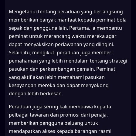
Mengetahui tentang peraduan yang berlangsung
memberikan banyak manfaat kepada peminat bola
sepak dan pengguna lain. Pertama, ia membantu
peminat untuk merancang waktu mereka agar
dapat menyaksikan perlawanan yang diingini.
Selain itu, mengikuti peraduan juga memberi
pemahaman yang lebih mendalam tentang strategi
pasukan dan perkembangan pemain. Peminat
yang aktif akan lebih memahami pasukan
kesayangan mereka dan dapat menyokong
dengan lebih berkesan.
Peraduan juga sering kali membawa kepada
pelbagai tawaran dan promosi dari penaja,
memberikan pengguna peluang untuk
mendapatkan akses kepada barangan rasmi