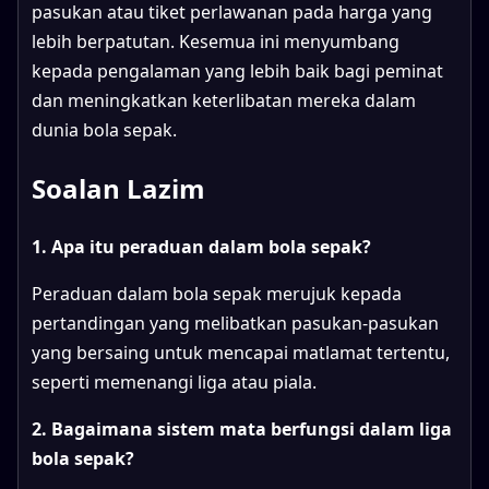
pasukan atau tiket perlawanan pada harga yang
lebih berpatutan. Kesemua ini menyumbang
kepada pengalaman yang lebih baik bagi peminat
dan meningkatkan keterlibatan mereka dalam
dunia bola sepak.
Soalan Lazim
1. Apa itu peraduan dalam bola sepak?
Peraduan dalam bola sepak merujuk kepada
pertandingan yang melibatkan pasukan-pasukan
yang bersaing untuk mencapai matlamat tertentu,
seperti memenangi liga atau piala.
2. Bagaimana sistem mata berfungsi dalam liga
bola sepak?