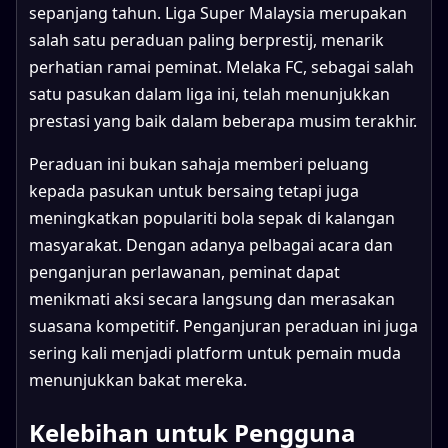
sepanjang tahun. Liga Super Malaysia merupakan
salah satu peraduan paling berprestij, menarik
perhatian ramai peminat. Melaka FC, sebagai salah
satu pasukan dalam liga ini, telah menunjukkan
prestasi yang baik dalam beberapa musim terakhir.
Peraduan ini bukan sahaja memberi peluang
kepada pasukan untuk bersaing tetapi juga
meningkatkan populariti bola sepak di kalangan
masyarakat. Dengan adanya pelbagai acara dan
penganjuran perlawanan, peminat dapat
menikmati aksi secara langsung dan merasakan
suasana kompetitif. Penganjuran peraduan ini juga
sering kali menjadi platform untuk pemain muda
menunjukkan bakat mereka.
Kelebihan untuk Pengguna