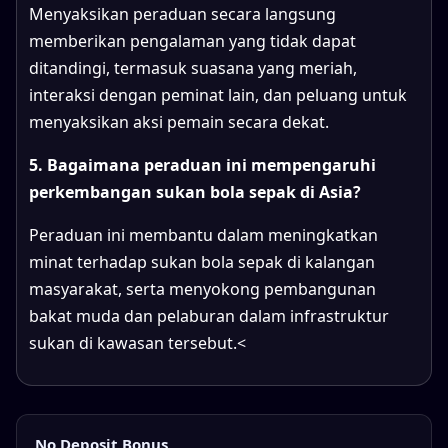
Menyaksikan peraduan secara langsung
memberikan pengalaman yang tidak dapat
ditandingi, termasuk suasana yang meriah,
interaksi dengan peminat lain, dan peluang untuk
menyaksikan aksi pemain secara dekat.
5. Bagaimana peraduan ini mempengaruhi
perkembangan sukan bola sepak di Asia?
Peraduan ini membantu dalam meningkatkan
minat terhadap sukan bola sepak di kalangan
masyarakat, serta menyokong pembangunan
bakat muda dan pelaburan dalam infrastruktur
sukan di kawasan tersebut.<
No Deposit Bonus