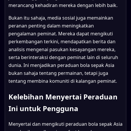
merancang kehadiran mereka dengan lebih baik.
Bukan itu sahaja, media sosial juga memainkan
peranan penting dalam meningkatkan
pengalaman peminat. Mereka dapat mengikuti
perkembangan terkini, mendapatkan berita dan
analisis mengenai pasukan kesayangan mereka,
serta berinteraksi dengan peminat lain di seluruh
dunia. Ini menjadikan peraduan bola sepak Asia
bukan sahaja tentang permainan, tetapi juga
tentang membina komuniti di kalangan peminat.
Kelebihan Menyertai Peraduan
Ini untuk Pengguna
Menyertai dan mengikuti peraduan bola sepak Asia