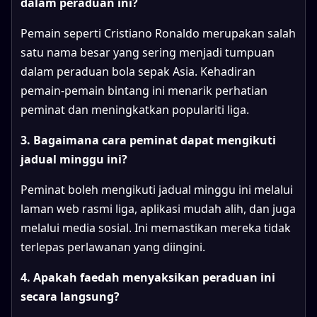
dalam peraduan ini?
Pemain seperti Cristiano Ronaldo merupakan salah
satu nama besar yang sering menjadi tumpuan
dalam peraduan bola sepak Asia. Kehadiran
pemain-pemain bintang ini menarik perhatian
peminat dan meningkatkan populariti liga.
3. Bagaimana cara peminat dapat mengikuti
jadual minggu ini?
Peminat boleh mengikuti jadual minggu ini melalui
laman web rasmi liga, aplikasi mudah alih, dan juga
melalui media sosial. Ini memastikan mereka tidak
terlepas perlawanan yang diingini.
4. Apakah faedah menyaksikan peraduan ini
secara langsung?