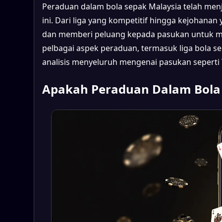
Peraduan dalam bola sepak Malaysia telah men
ini. Dari liga yang kompetitif hingga kejohanan
dan memberi peluang kepada pasukan untuk me
pelbagai aspek peraduan, termasuk liga bola s
analisis menyeluruh mengenai pasukan seperti
Apakah Peraduan Dalam Bola