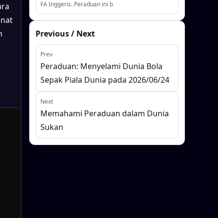
FA Inggeris. Peraduan ini b
ara
inat
n
Previous / Next
Prev
Peraduan: Menyelami Dunia Bola
Sepak Piala Dunia pada 2026/06/24
Next
Memahami Peraduan dalam Dunia
Sukan