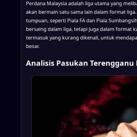
Perdana Malaysia adalah liga utama yang melib
akan bermain satu sama lain dalam format liga. 
tumpuan, seperti Piala FA dan Piala Sumbangs
bersaing dalam liga, tetapi juga dalam format 
termasuk yang kurang dikenali, untuk mendap
besar.
Analisis Pasukan Terengganu 