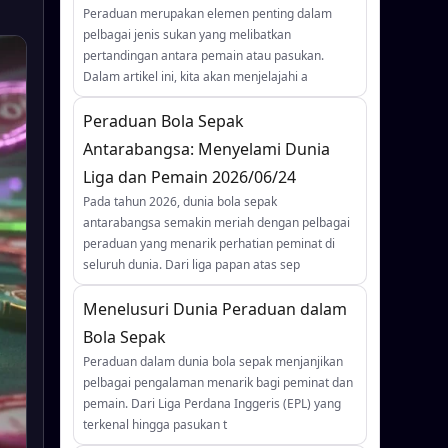
Peraduan merupakan elemen penting dalam
pelbagai jenis sukan yang melibatkan
pertandingan antara pemain atau pasukan.
Dalam artikel ini, kita akan menjelajahi a
Peraduan Bola Sepak
Antarabangsa: Menyelami Dunia
Liga dan Pemain 2026/06/24
Pada tahun 2026, dunia bola sepak
antarabangsa semakin meriah dengan pelbagai
peraduan yang menarik perhatian peminat di
seluruh dunia. Dari liga papan atas sep
Menelusuri Dunia Peraduan dalam
Bola Sepak
Peraduan dalam dunia bola sepak menjanjikan
pelbagai pengalaman menarik bagi peminat dan
pemain. Dari Liga Perdana Inggeris (EPL) yang
terkenal hingga pasukan t