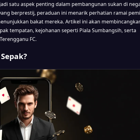
jadi satu aspek penting dalam pembangunan sukan di neg
 yang berprestij, peraduan ini menarik perhatian ramai pem
nunjukkan bakat mereka. Artikel ini akan membincangka
epak tempatan, kejohanan seperti Piala Sumbangsih, serta
 Terengganu FC.
 Sepak?