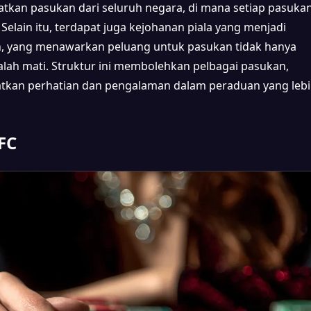
atkan pasukan dari seluruh negara, di mana setiap pasuka
Selain itu, terdapat juga kejohanan piala yang menjadi
ih, yang menawarkan peluang untuk pasukan tidak hanya
kalah mati. Struktur ini membolehkan pelbagai pasukan,
atkan perhatian dan pengalaman dalam peraduan yang leb
FC