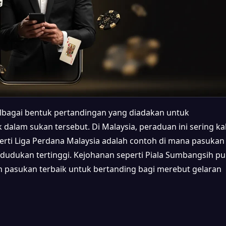
lbagai bentuk pertandingan yang diadakan untuk
dalam sukan tersebut. Di Malaysia, peraduan ini sering kal
erti Liga Perdana Malaysia adalah contoh di mana pasukan
dudukan tertinggi. Kejohanan seperti Piala Sumbangsih pu
pasukan terbaik untuk bertanding bagi merebut gelaran