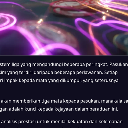
sistem liga yang mengandungi beberapa peringkat. Pasukan
im yang terdiri daripada beberapa perlawanan. Setiap
ri impak kepada mata yang dikumpul, yang seterusnya
 akan memberikan tiga mata kepada pasukan, manakala s
gan adalah kunci kepada kejayaan dalam peraduan ini.
 analisis prestasi untuk menilai kekuatan dan kelemahan