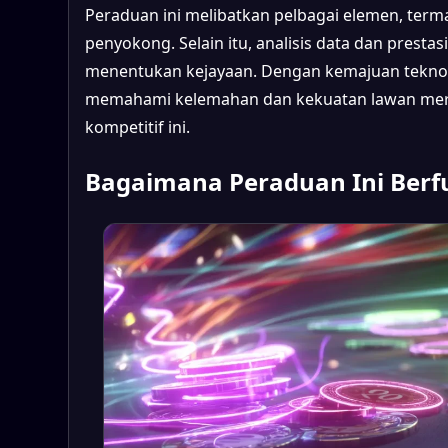
Peraduan ini melibatkan pelbagai elemen, ter
penyokong. Selain itu, analisis data dan pres
menentukan kejayaan. Dengan kemajuan teknolo
memahami kelemahan dan kekuatan lawan mere
kompetitif ini.
Bagaimana Peraduan Ini Berf