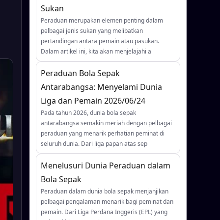
Sukan
Peraduan merupakan elemen penting dalam
pelbagai jenis sukan yang melibatkan
pertandingan antara pemain atau pasukan.
Dalam artikel ini, kita akan menjelajahi a
Peraduan Bola Sepak
Antarabangsa: Menyelami Dunia
Liga dan Pemain 2026/06/24
Pada tahun 2026, dunia bola sepak
antarabangsa semakin meriah dengan pelbagai
peraduan yang menarik perhatian peminat di
seluruh dunia. Dari liga papan atas sep
Menelusuri Dunia Peraduan dalam
Bola Sepak
Peraduan dalam dunia bola sepak menjanjikan
pelbagai pengalaman menarik bagi peminat dan
pemain. Dari Liga Perdana Inggeris (EPL) yang