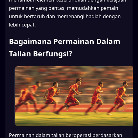
permainan yang pantas, memudahkan pemain
untuk bertaruh dan memenangi hadiah dengan
lebih cepat.
Bagaimana Permainan Dalam
Talian Berfungsi?
Permainan dalam talian beroperasi berdasarkan