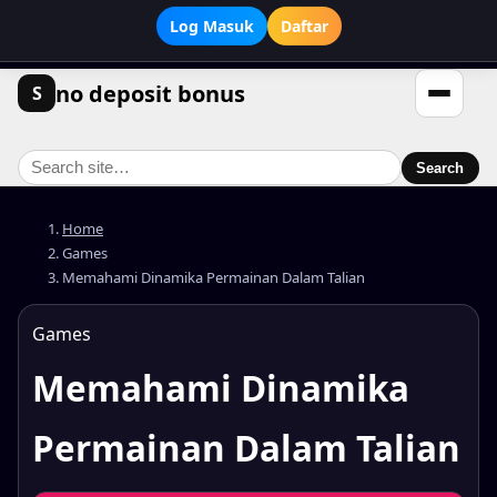
Log Masuk
Daftar
no deposit bonus
S
Search
Search
Home
Games
Memahami Dinamika Permainan Dalam Talian
Games
Memahami Dinamika
Permainan Dalam Talian