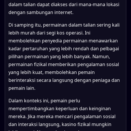
dalam talian dapat diakses dari mana-mana lokasi
dengan sambungan internet.
Di samping itu, permainan dalam talian sering kali
lebih murah dari segi kos operasi. Ini
membolehkan penyedia permainan menawarkan
kadar pertaruhan yang lebih rendah dan pelbagai
pilihan permainan yang lebih banyak. Namun,
permainan fizikal memberikan pengalaman sosial
yang lebih kuat, membolehkan pemain
berinteraksi secara langsung dengan peniaga dan
pemain lain.
Dalam konteks ini, pemain perlu
mempertimbangkan keperluan dan keinginan
mereka. Jika mereka mencari pengalaman sosial
dan interaksi langsung, kasino fizikal mungkin