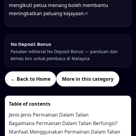
mengikuti petua menang boleh membantu
meningkatkan peluang kejayaan.<
No Deposit Bonus
Pasukan editorial No Deposit Bonus — panduan dan
kemas kini untuk pembaca di Malaysia.
← Back to Home
More in this category
Table of contents
Jenis-Jenis Permainan Dalam Talian
Bagaimana Permainan Dalam Talian Berfungsi?
Manfaat Menggunakan Permainan Dalam Talian