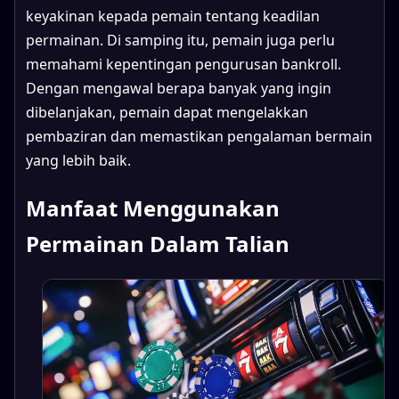
keyakinan kepada pemain tentang keadilan
permainan. Di samping itu, pemain juga perlu
memahami kepentingan pengurusan bankroll.
Dengan mengawal berapa banyak yang ingin
dibelanjakan, pemain dapat mengelakkan
pembaziran dan memastikan pengalaman bermain
yang lebih baik.
Manfaat Menggunakan
Permainan Dalam Talian