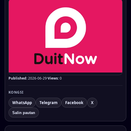
Published:
2026-06-29
·
Views:
0
KONGSI
WhatsApp
Telegram
Facebook
X
Salin pautan