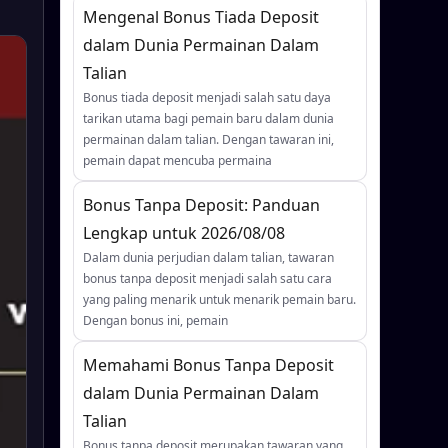
Mengenal Bonus Tiada Deposit
dalam Dunia Permainan Dalam
Talian
Bonus tiada deposit menjadi salah satu daya
tarikan utama bagi pemain baru dalam dunia
permainan dalam talian. Dengan tawaran ini,
pemain dapat mencuba permaina
Bonus Tanpa Deposit: Panduan
Lengkap untuk 2026/08/08
Dalam dunia perjudian dalam talian, tawaran
bonus tanpa deposit menjadi salah satu cara
yang paling menarik untuk menarik pemain baru.
Dengan bonus ini, pemain
Memahami Bonus Tanpa Deposit
dalam Dunia Permainan Dalam
Talian
Bonus tanpa deposit merupakan tawaran yang