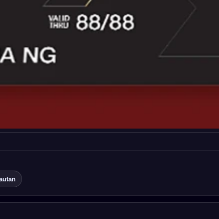
autan