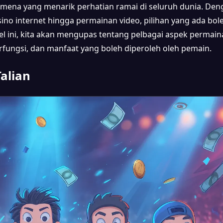
omena yang menarik perhatian ramai di seluruh dunia. Den
sino internet hingga permainan video, pilihan yang ada bol
el ini, kita akan mengupas tentang pelbagai aspek permai
berfungsi, dan manfaat yang boleh diperoleh oleh pemain.
alian