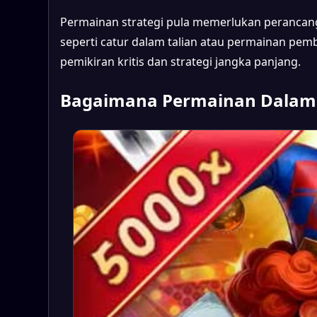
Permainan strategi pula memerlukan peranca
seperti catur dalam talian atau permainan p
pemikiran kritis dan strategi jangka panjang.
Bagaimana Permainan Dalam T