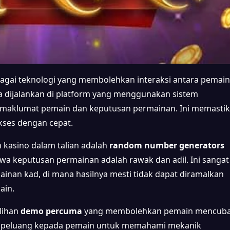
bagai teknologi yang membolehkan interaksi antara pemain
a dijalankan di platform yang menggunakan sistem
maklumat pemain dan keputusan permainan. Ini memasti
kses dengan cepat.
kasino dalam talian adalah
random number generators
a keputusan permainan adalah rawak dan adil. Ini sangat
ainan kad, di mana hasilnya mesti tidak dapat diramalkan
ain.
ilihan
demo percuma
yang membolehkan pemain mencub
ri peluang kepada pemain untuk memahami mekanik