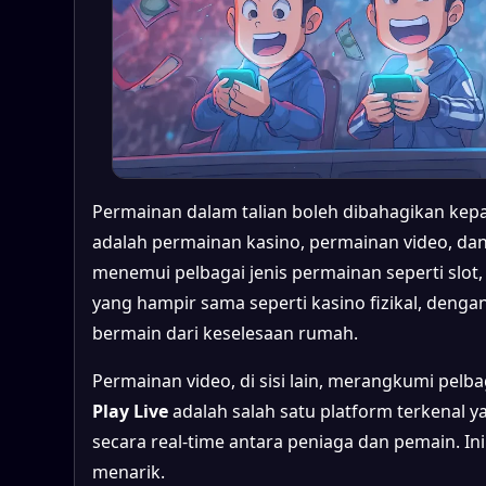
Permainan dalam talian boleh dibahagikan kepa
adalah permainan kasino, permainan video, dan
menemui pelbagai jenis permainan seperti slot
yang hampir sama seperti kasino fizikal, denga
bermain dari keselesaan rumah.
Permainan video, di sisi lain, merangkumi pelba
Play Live
adalah salah satu platform terkenal 
secara real-time antara peniaga dan pemain. 
menarik.