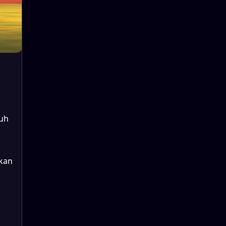
ruh
kan