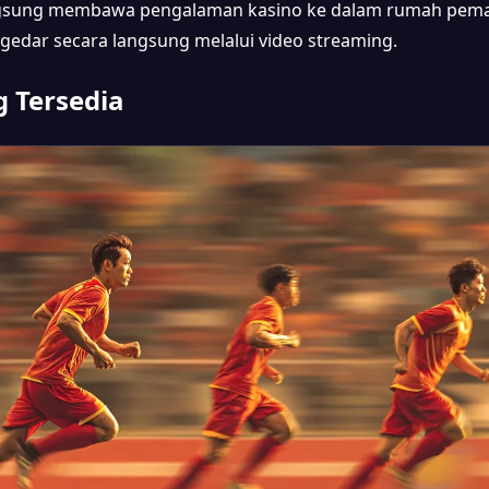
langsung membawa pengalaman kasino ke dalam rumah pema
edar secara langsung melalui video streaming.
g Tersedia