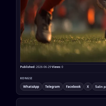
Published:
2026-06-29
·
Views:
0
KONGSI
WhatsApp
Telegram
Facebook
X
Salin p