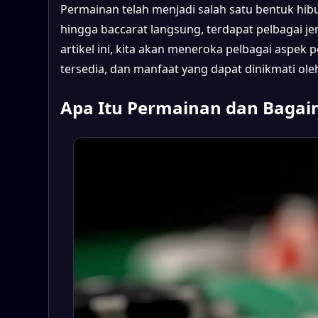
Permainan telah menjadi salah satu bentuk hibur
hingga baccarat langsung, terdapat pelbagai j
artikel ini, kita akan meneroka pelbagai aspek
tersedia, dan manfaat yang dapat dinikmati ole
Apa Itu Permainan dan Bagai