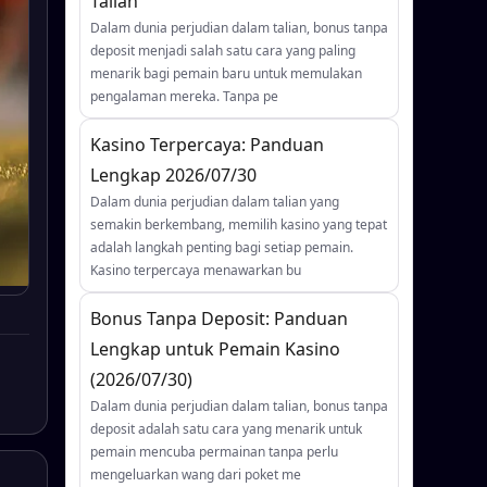
Talian
Dalam dunia perjudian dalam talian, bonus tanpa
deposit menjadi salah satu cara yang paling
menarik bagi pemain baru untuk memulakan
pengalaman mereka. Tanpa pe
Kasino Terpercaya: Panduan
Lengkap 2026/07/30
Dalam dunia perjudian dalam talian yang
semakin berkembang, memilih kasino yang tepat
adalah langkah penting bagi setiap pemain.
Kasino terpercaya menawarkan bu
Bonus Tanpa Deposit: Panduan
Lengkap untuk Pemain Kasino
(2026/07/30)
Dalam dunia perjudian dalam talian, bonus tanpa
deposit adalah satu cara yang menarik untuk
pemain mencuba permainan tanpa perlu
mengeluarkan wang dari poket me