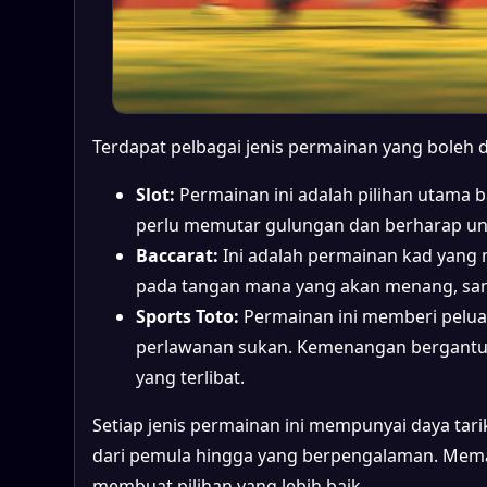
Terdapat pelbagai jenis permainan yang boleh di
Slot:
Permainan ini adalah pilihan utama 
perlu memutar gulungan dan berharap u
Baccarat:
Ini adalah permainan kad yang 
pada tangan mana yang akan menang, sam
Sports Toto:
Permainan ini memberi pelua
perlawanan sukan. Kemenangan bergantun
yang terlibat.
Setiap jenis permainan ini mempunyai daya tar
dari pemula hingga yang berpengalaman. Mem
membuat pilihan yang lebih baik.