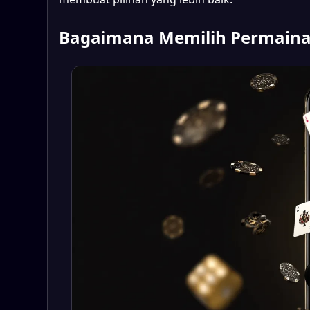
Bagaimana Memilih Permaina