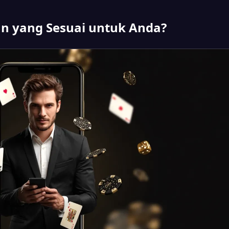
n yang Sesuai untuk Anda?