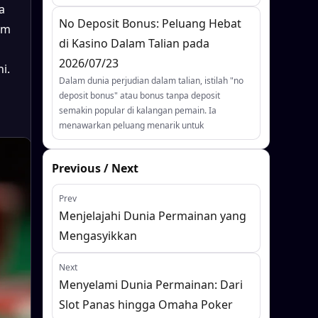
a
No Deposit Bonus: Peluang Hebat
am
di Kasino Dalam Talian pada
2026/07/23
i.
Dalam dunia perjudian dalam talian, istilah "no
deposit bonus" atau bonus tanpa deposit
semakin popular di kalangan pemain. Ia
menawarkan peluang menarik untuk
Previous / Next
Prev
Menjelajahi Dunia Permainan yang
Mengasyikkan
Next
Menyelami Dunia Permainan: Dari
Slot Panas hingga Omaha Poker