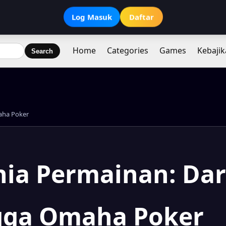
Log Masuk
Daftar
Home
Categories
Games
Kebaji
Search
aha Poker
ia Permainan: Dar
ngga Omaha Poker