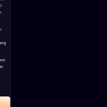
i
n
n
ang
ami
in