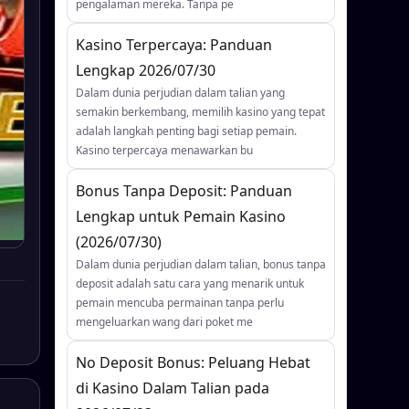
pengalaman mereka. Tanpa pe
Kasino Terpercaya: Panduan
Lengkap 2026/07/30
Dalam dunia perjudian dalam talian yang
semakin berkembang, memilih kasino yang tepat
adalah langkah penting bagi setiap pemain.
Kasino terpercaya menawarkan bu
Bonus Tanpa Deposit: Panduan
Lengkap untuk Pemain Kasino
(2026/07/30)
Dalam dunia perjudian dalam talian, bonus tanpa
deposit adalah satu cara yang menarik untuk
pemain mencuba permainan tanpa perlu
mengeluarkan wang dari poket me
No Deposit Bonus: Peluang Hebat
di Kasino Dalam Talian pada