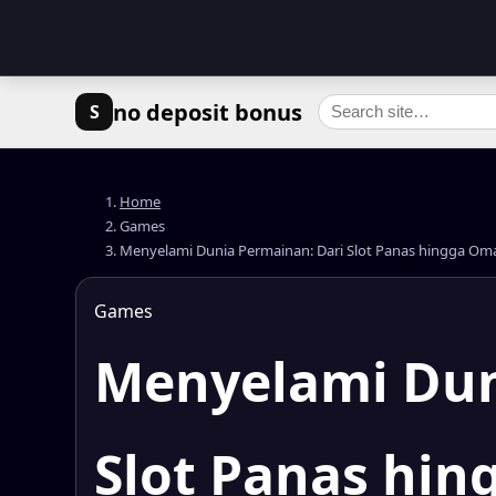
no deposit bonus
S
Search
Home
Games
Menyelami Dunia Permainan: Dari Slot Panas hingga Om
Games
Menyelami Dun
Slot Panas hi