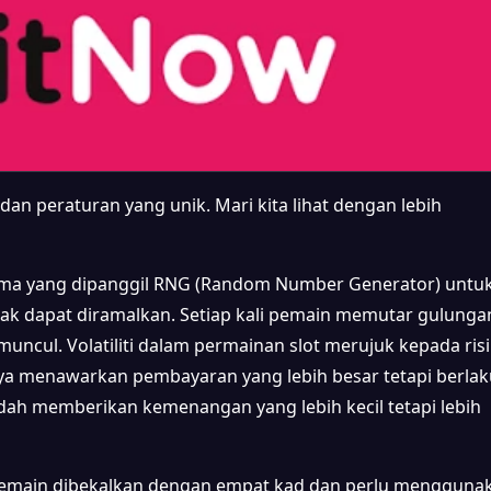
n peraturan yang unik. Mari kita lihat dengan lebih
ma yang dipanggil RNG (Random Number Generator) untu
dak dapat diramalkan. Setiap kali pemain memutar gulunga
cul. Volatiliti dalam permainan slot merujuk kepada ris
asanya menawarkan pembayaran yang lebih besar tetapi berla
endah memberikan kemenangan yang lebih kecil tetapi lebih
pemain dibekalkan dengan empat kad dan perlu mengguna