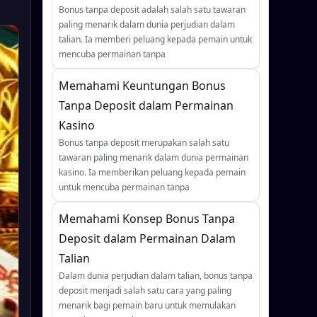
Bonus tanpa deposit adalah salah satu tawaran
paling menarik dalam dunia perjudian dalam
talian. Ia memberi peluang kepada pemain untuk
mencuba permainan tanpa
Memahami Keuntungan Bonus
Tanpa Deposit dalam Permainan
Kasino
Bonus tanpa deposit merupakan salah satu
tawaran paling menarik dalam dunia permainan
kasino. Ia memberikan peluang kepada pemain
untuk mencuba permainan tanpa
Memahami Konsep Bonus Tanpa
Deposit dalam Permainan Dalam
Talian
Dalam dunia perjudian dalam talian, bonus tanpa
deposit menjadi salah satu cara yang paling
menarik bagi pemain baru untuk memulakan