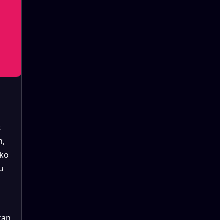
k
n,
iko
ku
kan