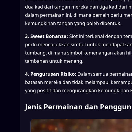
dua kad dari tangan mereka dan tiga kad dari 
dalam permainan ini, di mana pemain perlu 
kemungkinan tangan yang boleh dibentuk.
3. Sweet Bonanza:
Slot ini terkenal dengan t
perlu mencocokkan simbol untuk mendapatkan 
tumbang, di mana simbol kemenangan akan hil
tambahan untuk menang.
4. Pengurusan Risiko:
Dalam semua permainan,
batasan mereka dan tidak melampaui kemamp
yang positif dan mengurangkan kemungkinan k
Jenis Permainan dan Penggu