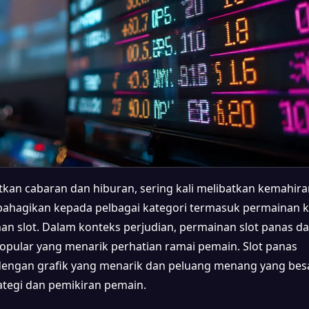
tkan cabaran dan hiburan, sering kali melibatkan kemahira
ibahagikan kepada pelbagai kategori termasuk permainan k
n slot. Dalam konteks perjudian, permainan slot panas d
pular yang menarik perhatian ramai pemain. Slot panas
gan grafik yang menarik dan peluang menang yang besa
tegi dan pemikiran pemain.