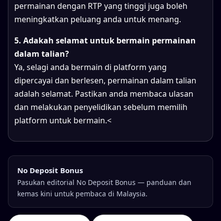
permainan dengan RTP yang tinggi juga boleh
meningkatkan peluang anda untuk menang.
5. Adakah selamat untuk bermain permainan
dalam talian?
Ya, selagi anda bermain di platform yang
dipercayai dan berlesen, permainan dalam talian
adalah selamat. Pastikan anda membaca ulasan
dan melakukan penyelidikan sebelum memilih
platform untuk bermain.<
No Deposit Bonus
Pasukan editorial No Deposit Bonus — panduan dan
kemas kini untuk pembaca di Malaysia.