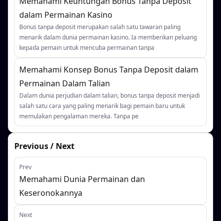
Memahami Keuntungan Bonus Tanpa Deposit
dalam Permainan Kasino
Bonus tanpa deposit merupakan salah satu tawaran paling
menarik dalam dunia permainan kasino. Ia memberikan peluang
kepada pemain untuk mencuba permainan tanpa
Memahami Konsep Bonus Tanpa Deposit dalam
Permainan Dalam Talian
Dalam dunia perjudian dalam talian, bonus tanpa deposit menjadi
salah satu cara yang paling menarik bagi pemain baru untuk
memulakan pengalaman mereka. Tanpa pe
Previous / Next
Prev
Memahami Dunia Permainan dan
Keseronokannya
Next