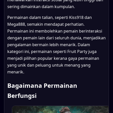
sering dimainkan dalam kumpulan.
Permainan dalam talian, seperti Kiss918 dan
Mega888, semakin mendapat perhatian.
Permainan ini membolehkan pemain berinteraksi
dengan pemain lain dari seluruh dunia, menjadikan
pengalaman bermain lebih menarik. Dalam
kategori ini, permainan seperti Fruit Party juga
menjadi pilihan popular kerana gaya permainan
yang unik dan peluang untuk menang yang
menarik.
Bagaimana Permainan
Berfungsi