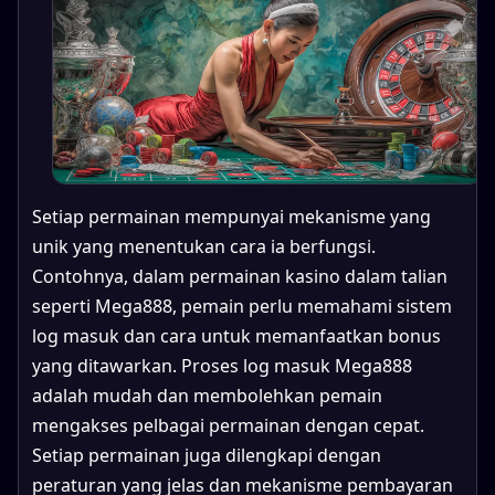
Setiap permainan mempunyai mekanisme yang
unik yang menentukan cara ia berfungsi.
Contohnya, dalam permainan kasino dalam talian
seperti Mega888, pemain perlu memahami sistem
log masuk dan cara untuk memanfaatkan bonus
yang ditawarkan. Proses log masuk Mega888
adalah mudah dan membolehkan pemain
mengakses pelbagai permainan dengan cepat.
Setiap permainan juga dilengkapi dengan
peraturan yang jelas dan mekanisme pembayaran