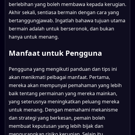
berlebihan yang boleh membawa kepada kerugian.
Akhir sekali, sentiasa bermain dengan cara yang
bertanggungjawab. Ingatlah bahawa tujuan utama
bermain adalah untuk berseronok, dan bukan
hanya untuk menang.
Manfaat untuk Pengguna
Pengguna yang mengikuti panduan dan tips ini
akan menikmati pelbagai manfaat. Pertama,
mereka akan mempunyai pemahaman yang lebih
baik tentang permainan yang mereka mainkan,
yang seterusnya meningkatkan peluang mereka
untuk menang. Dengan memahami mekanisme
dan strategi yang berkesan, pemain boleh
membuat keputusan yang lebih bijak dan
mengurangkan risiko kerugian. Selain itu,