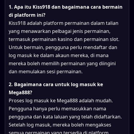
1. Apa itu Kiss918 dan bagaimana cara bermain
di platform ini?
Kiss918 adalah platform permainan dalam talian
yang menawarkan pelbagai jenis permainan,
termasuk permainan kasino dan permainan slot.
Untuk bermain, pengguna perlu mendaftar dan
log masuk ke dalam akaun mereka, di mana
mereka boleh memilih permainan yang diingini
dan memulakan sesi permainan.
2. Bagaimana cara untuk log masuk ke
Mega888?
Proses log masuk ke Mega888 adalah mudah.
Pengguna hanya perlu memasukkan nama
pengguna dan kata laluan yang telah didaftarkan.
Setelah log masuk, mereka boleh mengakses
semua permainan yang tersedia di platform