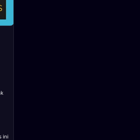
ak
 ini