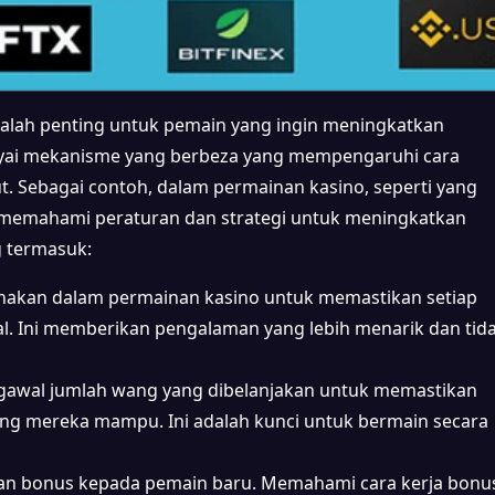
lah penting untuk pemain yang ingin meningkatkan
yai mekanisme yang berbeza yang mempengaruhi cara
. Sebagai contoh, dalam permainan kasino, seperti yang
s memahami peraturan dan strategi untuk meningkatkan
 termasuk:
akan dalam permainan kasino untuk memastikan setiap
mal. Ini memberikan pengalaman yang lebih menarik dan tid
awal jumlah wang yang dibelanjakan untuk memastikan
ang mereka mampu. Ini adalah kunci untuk bermain secara
n bonus kepada pemain baru. Memahami cara kerja bonus