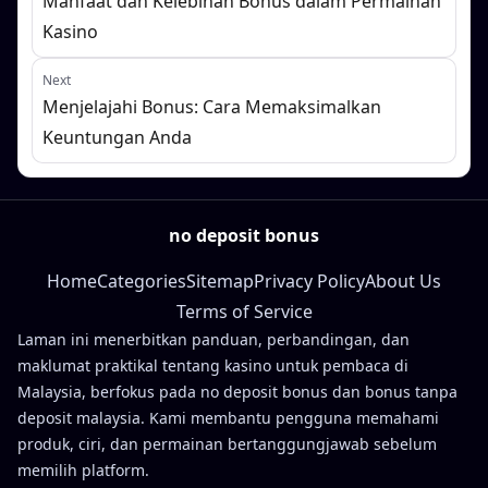
Manfaat dan Kelebihan Bonus dalam Permainan
Kasino
Next
Menjelajahi Bonus: Cara Memaksimalkan
Keuntungan Anda
no deposit bonus
Home
Categories
Sitemap
Privacy Policy
About Us
Terms of Service
Laman ini menerbitkan panduan, perbandingan, dan
maklumat praktikal tentang kasino untuk pembaca di
Malaysia, berfokus pada no deposit bonus dan bonus tanpa
deposit malaysia. Kami membantu pengguna memahami
produk, ciri, dan permainan bertanggungjawab sebelum
memilih platform.