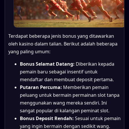
Terdapat beberapa jenis bonus yang ditawarkan
oleh kasino dalam talian. Berikut adalah beberapa
yang paling umum:
Bonus Selamat Datang:
Diberikan kepada
pemain baru sebagai insentif untuk
mendaftar dan membuat deposit pertama.
Putaran Percuma:
Memberikan pemain
peluang untuk bermain permainan slot tanpa
menggunakan wang mereka sendiri. Ini
sangat popular di kalangan peminat slot.
Bonus Deposit Rendah:
Sesuai untuk pemain
yang ingin bermain dengan sedikit wang.