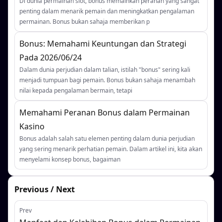
Di dunia permainan slot, bonus memainkan peranan yang sangat
penting dalam menarik pemain dan meningkatkan pengalaman
permainan. Bonus bukan sahaja memberikan p
Bonus: Memahami Keuntungan dan Strategi
Pada 2026/06/24
Dalam dunia perjudian dalam talian, istilah "bonus" sering kali
menjadi tumpuan bagi pemain. Bonus bukan sahaja menambah
nilai kepada pengalaman bermain, tetapi
Memahami Peranan Bonus dalam Permainan
Kasino
Bonus adalah salah satu elemen penting dalam dunia perjudian
yang sering menarik perhatian pemain. Dalam artikel ini, kita akan
menyelami konsep bonus, bagaiman
Previous / Next
Prev