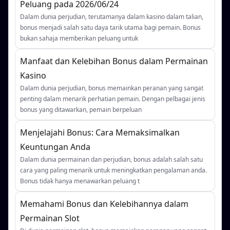
Peluang pada 2026/06/24
Dalam dunia perjudian, terutamanya dalam kasino dalam talian,
bonus menjadi salah satu daya tarik utama bagi pemain. Bonus
bukan sahaja memberikan peluang untuk
Manfaat dan Kelebihan Bonus dalam Permainan
Kasino
Dalam dunia perjudian, bonus memainkan peranan yang sangat
penting dalam menarik perhatian pemain. Dengan pelbagai jenis
bonus yang ditawarkan, pemain berpeluan
Menjelajahi Bonus: Cara Memaksimalkan
Keuntungan Anda
Dalam dunia permainan dan perjudian, bonus adalah salah satu
cara yang paling menarik untuk meningkatkan pengalaman anda.
Bonus tidak hanya menawarkan peluang t
Memahami Bonus dan Kelebihannya dalam
Permainan Slot