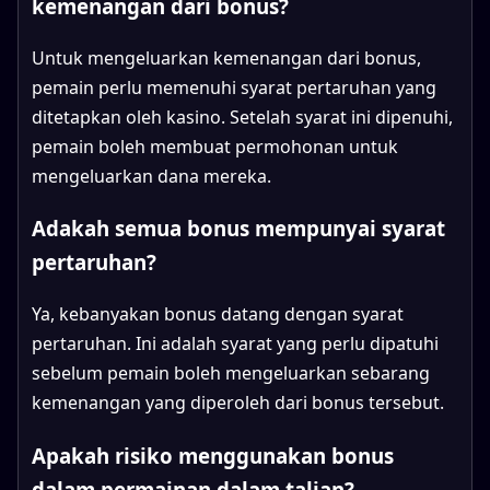
kemenangan dari bonus?
Untuk mengeluarkan kemenangan dari bonus,
pemain perlu memenuhi syarat pertaruhan yang
ditetapkan oleh kasino. Setelah syarat ini dipenuhi,
pemain boleh membuat permohonan untuk
mengeluarkan dana mereka.
Adakah semua bonus mempunyai syarat
pertaruhan?
Ya, kebanyakan bonus datang dengan syarat
pertaruhan. Ini adalah syarat yang perlu dipatuhi
sebelum pemain boleh mengeluarkan sebarang
kemenangan yang diperoleh dari bonus tersebut.
Apakah risiko menggunakan bonus
dalam permainan dalam talian?