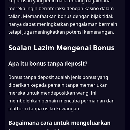
keputusan yang lebih baik tentang bagaimana
mereka ingin berinteraksi dengan kasino dalam
talian. Memanfaatkan bonus dengan bijak tidak
hanya dapat meningkatkan pengalaman bermain
tetapi juga meningkatkan potensi kemenangan.
Soalan Lazim Mengenai Bonus
Apa itu bonus tanpa deposit?
Bonus tanpa deposit adalah jenis bonus yang
diberikan kepada pemain tanpa memerlukan
mereka untuk mendepositkan wang. Ini
membolehkan pemain mencuba permainan dan
platform tanpa risiko kewangan.
Bagaimana cara untuk mengeluarkan