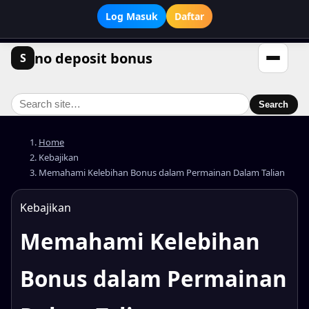
Log Masuk
Daftar
no deposit bonus
S
Search
Search
Home
Kebajikan
Memahami Kelebihan Bonus dalam Permainan Dalam Talian
Kebajikan
Memahami Kelebihan
Bonus dalam Permainan