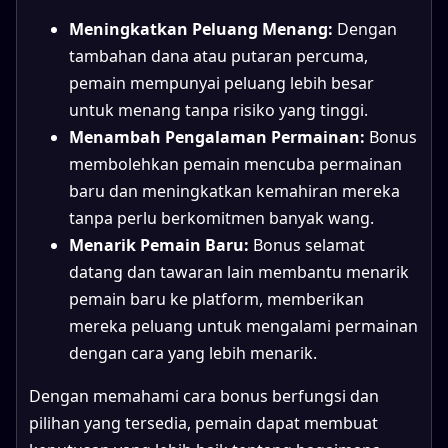
Meningkatkan Peluang Menang:
Dengan
tambahan dana atau putaran percuma,
pemain mempunyai peluang lebih besar
untuk menang tanpa risiko yang tinggi.
Menambah Pengalaman Permainan:
Bonus
membolehkan pemain mencuba permainan
baru dan meningkatkan kemahiran mereka
tanpa perlu berkomitmen banyak wang.
Menarik Pemain Baru:
Bonus selamat
datang dan tawaran lain membantu menarik
pemain baru ke platform, memberikan
mereka peluang untuk mengalami permainan
dengan cara yang lebih menarik.
Dengan memahami cara bonus berfungsi dan
pilihan yang tersedia, pemain dapat membuat