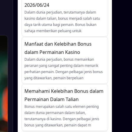
2026/06/24
Dalam dunia perjudian, terutamanya dalam
kasino dalam talian, bonus menjadi salah satu
daya tarik utama bagi pemain. Bonus bukan
sahaja memberikan peluang untuk
Manfaat dan Kelebihan Bonus
dalam Permainan Kasino
Dalam dunia perjudian, bonus memainkan
peranan yang sangat penting dalam menarik
perhatian pemain. Dengan pelbagai jenis bonus
yang ditawarkan, pemain berpeluan
Memahami Kelebihan Bonus dalam
Permainan Dalam Talian
Bonus merupakan salah satu elemen penting
dalam dunia permainan dalam talian,
terutamanya di kasino. Dengan pelbagai jenis
bonus yang ditawarkan, pemain dapat m