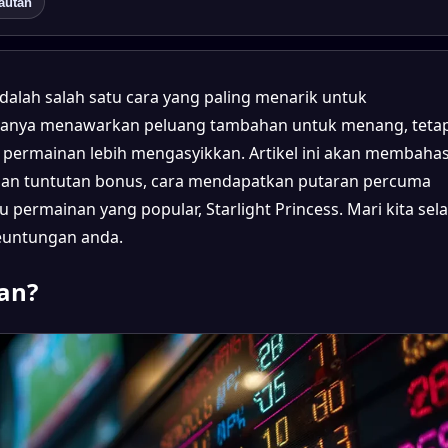
autan
alah salah satu cara yang paling menarik untuk
hanya menawarkan peluang tambahan untuk menang, tetap
permainan lebih mengasyikkan. Artikel ini akan membaha
uan tuntutan bonus, cara mendapatkan putaran percuma
 permainan yang popular, Starlight Princess. Mari kita sel
euntungan anda.
an?