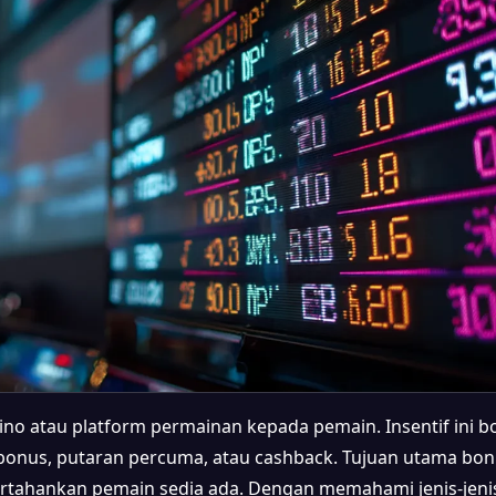
ino atau platform permainan kepada pemain. Insentif ini b
 bonus, putaran percuma, atau cashback. Tujuan utama bo
tahankan pemain sedia ada. Dengan memahami jenis-jeni