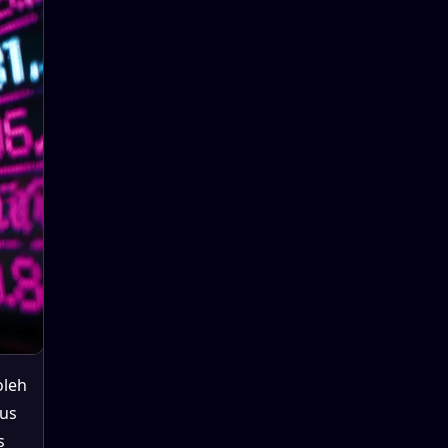
oleh
nus
s