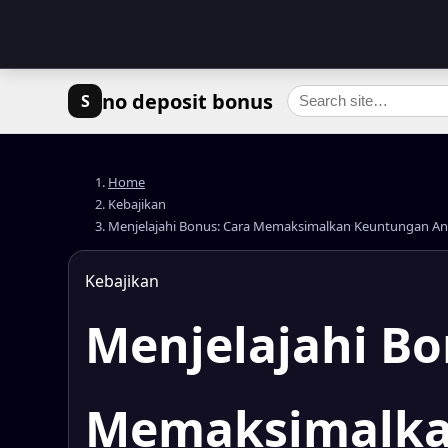
no deposit bonus
S
Search
Home
Kebajikan
Menjelajahi Bonus: Cara Memaksimalkan Keuntungan A
Kebajikan
Menjelajahi Bo
Memaksimalka