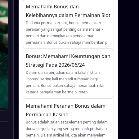
Memahami Bonus dan
Kelebihannya dalam Permainan Slot
Di dunia permainan slot, bonus memainkan
peranan yang sangat penting dalam menarik
pemain dan meningkatkan pengalaman
permainan. Bonus bukan sahaja memberikan p
Bonus: Memahami Keuntungan dan
Strategi Pada 2026/06/24
Dalam dunia perjudian dalam talian, istilah
"bonus" sering kali menjadi tumpuan bagi
pemain. Bonus bukan sahaja menambah nilai
kepada pengalaman bermain, tetapi
Memahami Peranan Bonus dalam
Permainan Kasino
Bonus adalah salah satu elemen penting dalam
dunia perjudian yang sering menarik perhatian
pemain. Dalam artikel ini, kita akan menyelami