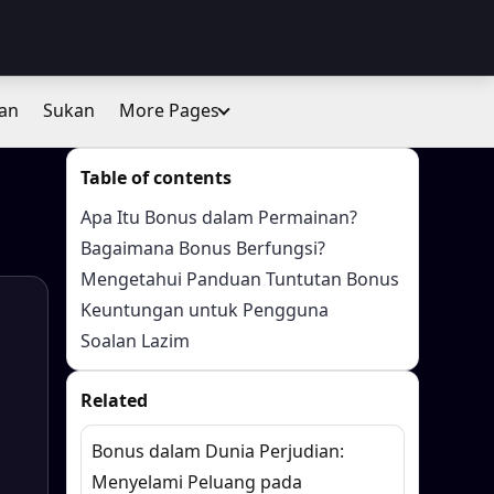
kan
Sukan
More Pages
Table of contents
Apa Itu Bonus dalam Permainan?
Bagaimana Bonus Berfungsi?
Mengetahui Panduan Tuntutan Bonus
Keuntungan untuk Pengguna
Soalan Lazim
Related
Bonus dalam Dunia Perjudian:
Menyelami Peluang pada