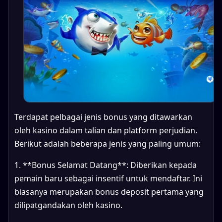
Terdapat pelbagai jenis bonus yang ditawarkan
oleh kasino dalam talian dan platform perjudian.
Berikut adalah beberapa jenis yang paling umum:
1. **Bonus Selamat Datang**: Diberikan kepada
pemain baru sebagai insentif untuk mendaftar. Ini
biasanya merupakan bonus deposit pertama yang
dilipatgandakan oleh kasino.