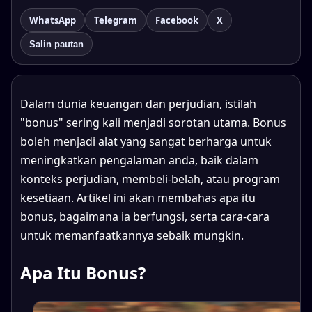
WhatsApp
Telegram
Facebook
X
Salin pautan
Dalam dunia keuangan dan perjudian, istilah
"bonus" sering kali menjadi sorotan utama. Bonus
boleh menjadi alat yang sangat berharga untuk
meningkatkan pengalaman anda, baik dalam
konteks perjudian, membeli-belah, atau program
kesetiaan. Artikel ini akan membahas apa itu
bonus, bagaimana ia berfungsi, serta cara-cara
untuk memanfaatkannya sebaik mungkin.
Apa Itu Bonus?