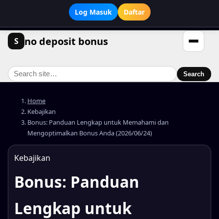
Log Masuk
Daftar
no deposit bonus
S
Search
Search
Home
Kebajikan
Bonus: Panduan Lengkap untuk Memahami dan
Mengoptimalkan Bonus Anda (2026/06/24)
Kebajikan
Bonus: Panduan
Lengkap untuk