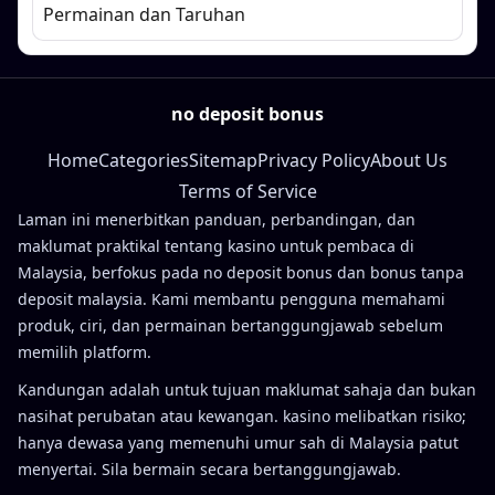
Permainan dan Taruhan
no deposit bonus
Home
Categories
Sitemap
Privacy Policy
About Us
Terms of Service
Laman ini menerbitkan panduan, perbandingan, dan
maklumat praktikal tentang kasino untuk pembaca di
Malaysia, berfokus pada no deposit bonus dan bonus tanpa
deposit malaysia. Kami membantu pengguna memahami
produk, ciri, dan permainan bertanggungjawab sebelum
memilih platform.
Kandungan adalah untuk tujuan maklumat sahaja dan bukan
nasihat perubatan atau kewangan. kasino melibatkan risiko;
hanya dewasa yang memenuhi umur sah di Malaysia patut
menyertai. Sila bermain secara bertanggungjawab.