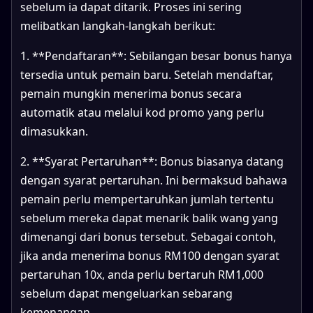
sebelum ia dapat ditarik. Proses ini sering
melibatkan langkah-langkah berikut:
1. **Pendaftaran**: Sebilangan besar bonus hanya
tersedia untuk pemain baru. Setelah mendaftar,
pemain mungkin menerima bonus secara
automatik atau melalui kod promo yang perlu
dimasukkan.
2. **Syarat Pertaruhan**: Bonus biasanya datang
dengan syarat pertaruhan. Ini bermaksud bahawa
pemain perlu mempertaruhkan jumlah tertentu
sebelum mereka dapat menarik balik wang yang
dimenangi dari bonus tersebut. Sebagai contoh,
jika anda menerima bonus RM100 dengan syarat
pertaruhan 10x, anda perlu bertaruh RM1,000
sebelum dapat mengeluarkan sebarang
kemenangan.