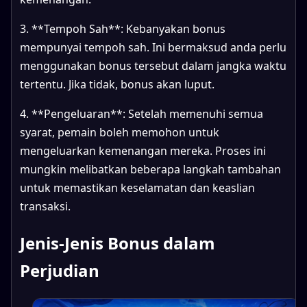
3. **Tempoh Sah**: Kebanyakan bonus
mempunyai tempoh sah. Ini bermaksud anda perlu
menggunakan bonus tersebut dalam jangka waktu
tertentu. Jika tidak, bonus akan luput.
4. **Pengeluaran**: Setelah memenuhi semua
syarat, pemain boleh memohon untuk
mengeluarkan kemenangan mereka. Proses ini
mungkin melibatkan beberapa langkah tambahan
untuk memastikan keselamatan dan keaslian
transaksi.
Jenis-Jenis Bonus dalam
Perjudian