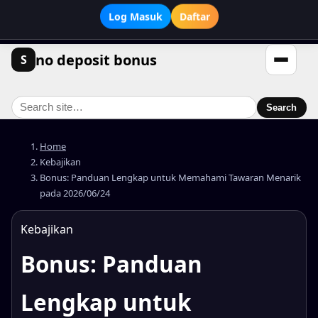
Log Masuk
Daftar
no deposit bonus
S
Search
Search
Home
Kebajikan
Bonus: Panduan Lengkap untuk Memahami Tawaran Menarik
pada 2026/06/24
Kebajikan
Bonus: Panduan
Lengkap untuk