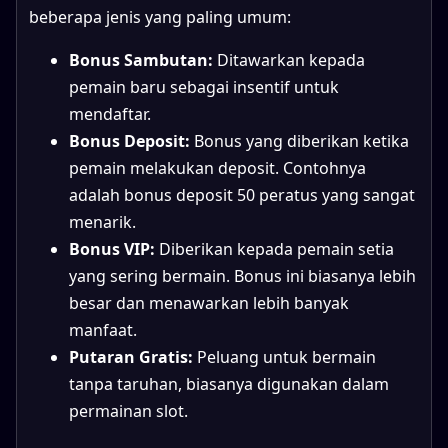
beberapa jenis yang paling umum:
Bonus Sambutan:
Ditawarkan kepada
pemain baru sebagai insentif untuk
mendaftar.
Bonus Deposit:
Bonus yang diberikan ketika
pemain melakukan deposit. Contohnya
adalah bonus deposit 50 peratus yang sangat
menarik.
Bonus VIP:
Diberikan kepada pemain setia
yang sering bermain. Bonus ini biasanya lebih
besar dan menawarkan lebih banyak
manfaat.
Putaran Gratis:
Peluang untuk bermain
tanpa taruhan, biasanya digunakan dalam
permainan slot.