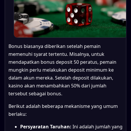
Bonus biasanya diberikan setelah pemain
memenuhi syarat tertentu. Misalnya, untuk
mendapatkan bonus deposit 50 peratus, pemain
mungkin perlu melakukan deposit minimum ke
dalam akun mereka. Setelah deposit dilakukan,
kasino akan menambahkan 50% dari jumlah
tersebut sebagai bonus.
Berikut adalah beberapa mekanisme yang umum
berlaku:
Persyaratan Taruhan:
Ini adalah jumlah yang