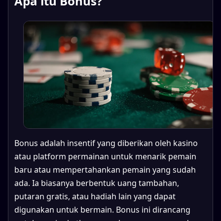
Apa itu Bonus?
Bonus adalah insentif yang diberikan oleh kasino
atau platform permainan untuk menarik pemain
baru atau mempertahankan pemain yang sudah
ada. Ia biasanya berbentuk uang tambahan,
putaran gratis, atau hadiah lain yang dapat
digunakan untuk bermain. Bonus ini dirancang