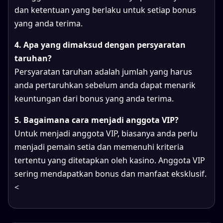
dan ketentuan yang berlaku untuk setiap bonus
yang anda terima.
4. Apa yang dimaksud dengan persyaratan
taruhan?
Persyaratan taruhan adalah jumlah yang harus
anda pertaruhkan sebelum anda dapat menarik
keuntungan dari bonus yang anda terima.
5. Bagaimana cara menjadi anggota VIP?
Untuk menjadi anggota VIP, biasanya anda perlu
menjadi pemain setia dan memenuhi kriteria
tertentu yang ditetapkan oleh kasino. Anggota VIP
sering mendapatkan bonus dan manfaat eksklusif.
<