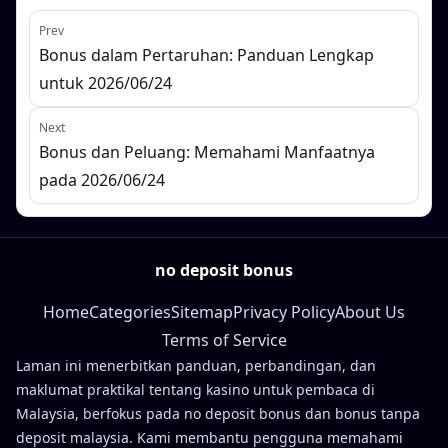
Prev
Bonus dalam Pertaruhan: Panduan Lengkap
untuk 2026/06/24
Next
Bonus dan Peluang: Memahami Manfaatnya
pada 2026/06/24
no deposit bonus
Home
Categories
Sitemap
Privacy Policy
About Us
Terms of Service
Laman ini menerbitkan panduan, perbandingan, dan
maklumat praktikal tentang kasino untuk pembaca di
Malaysia, berfokus pada no deposit bonus dan bonus tanpa
deposit malaysia. Kami membantu pengguna memahami