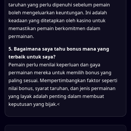
taruhan yang perlu dipenuhi sebelum pemain
boleh mengeluarkan keuntungan. Ini adalah
keadaan yang ditetapkan oleh kasino untuk
memastikan pemain berkomitmen dalam
permainan.
5. Bagaimana saya tahu bonus mana yang
terbaik untuk saya?
Pemain perlu menilai keperluan dan gaya
permainan mereka untuk memilih bonus yang
paling sesuai. Mempertimbangkan faktor seperti
nilai bonus, syarat taruhan, dan jenis permainan
yang layak adalah penting dalam membuat
keputusan yang bijak.<