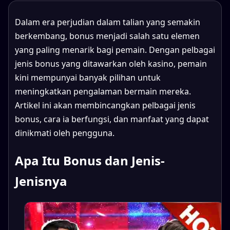
Dalam era perjudian dalam talian yang semakin
berkembang, bonus menjadi salah satu elemen
yang paling menarik bagi pemain. Dengan pelbagai
jenis bonus yang ditawarkan oleh kasino, pemain
kini mempunyai banyak pilihan untuk
meningkatkan pengalaman bermain mereka.
Artikel ini akan membincangkan pelbagai jenis
bonus, cara ia berfungsi, dan manfaat yang dapat
dinikmati oleh pengguna.
Apa Itu Bonus dan Jenis-
Jenisnya