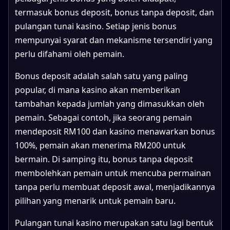
termasuk bonus deposit, bonus tanpa deposit, dan
pulangan tunai kasino. Setiap jenis bonus
mempunyai syarat dan mekanisme tersendiri yang
perlu difahami oleh pemain.
Bonus deposit adalah salah satu yang paling
popular, di mana kasino akan memberikan
tambahan kepada jumlah yang dimasukkan oleh
pemain. Sebagai contoh, jika seorang pemain
mendeposit RM100 dan kasino menawarkan bonus
100%, pemain akan menerima RM200 untuk
bermain. Di samping itu, bonus tanpa deposit
membolehkan pemain untuk mencuba permainan
tanpa perlu membuat deposit awal, menjadikannya
pilihan yang menarik untuk pemain baru.
Pulangan tunai kasino merupakan satu lagi bentuk