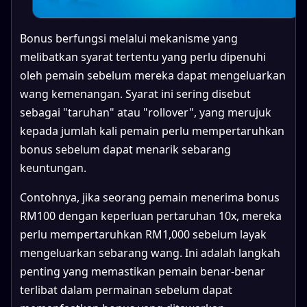
Bonus berfungsi melalui mekanisme yang
melibatkan syarat tertentu yang perlu dipenuhi
oleh pemain sebelum mereka dapat mengeluarkan
wang kemenangan. Syarat ini sering disebut
sebagai "taruhan" atau "rollover", yang merujuk
kepada jumlah kali pemain perlu mempertaruhkan
bonus sebelum dapat menarik sebarang
keuntungan.
Contohnya, jika seorang pemain menerima bonus
RM100 dengan keperluan pertaruhan 10x, mereka
perlu mempertaruhkan RM1,000 sebelum layak
mengeluarkan sebarang wang. Ini adalah langkah
penting yang memastikan pemain benar-benar
terlibat dalam permainan sebelum dapat