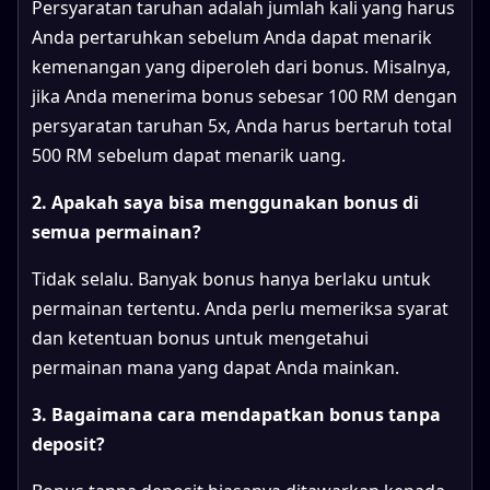
Persyaratan taruhan adalah jumlah kali yang harus
Anda pertaruhkan sebelum Anda dapat menarik
kemenangan yang diperoleh dari bonus. Misalnya,
jika Anda menerima bonus sebesar 100 RM dengan
persyaratan taruhan 5x, Anda harus bertaruh total
500 RM sebelum dapat menarik uang.
2. Apakah saya bisa menggunakan bonus di
semua permainan?
Tidak selalu. Banyak bonus hanya berlaku untuk
permainan tertentu. Anda perlu memeriksa syarat
dan ketentuan bonus untuk mengetahui
permainan mana yang dapat Anda mainkan.
3. Bagaimana cara mendapatkan bonus tanpa
deposit?