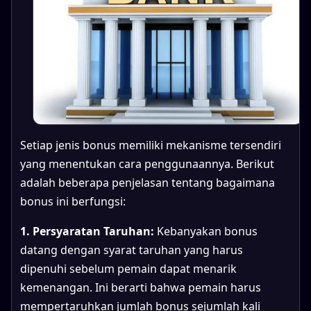
Setiap jenis bonus memiliki mekanisme tersendiri
yang menentukan cara penggunaannya. Berikut
adalah beberapa penjelasan tentang bagaimana
bonus ini berfungsi:
1. Persyaratan Taruhan:
Kebanyakan bonus
datang dengan syarat taruhan yang harus
dipenuhi sebelum pemain dapat menarik
kemenangan. Ini berarti bahwa pemain harus
mempertaruhkan jumlah bonus sejumlah kali