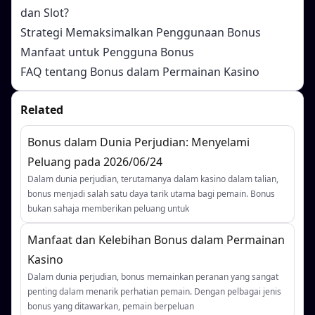
dan Slot?
Strategi Memaksimalkan Penggunaan Bonus
Manfaat untuk Pengguna Bonus
FAQ tentang Bonus dalam Permainan Kasino
Related
Bonus dalam Dunia Perjudian: Menyelami
Peluang pada 2026/06/24
Dalam dunia perjudian, terutamanya dalam kasino dalam talian,
bonus menjadi salah satu daya tarik utama bagi pemain. Bonus
bukan sahaja memberikan peluang untuk
Manfaat dan Kelebihan Bonus dalam Permainan
Kasino
Dalam dunia perjudian, bonus memainkan peranan yang sangat
penting dalam menarik perhatian pemain. Dengan pelbagai jenis
bonus yang ditawarkan, pemain berpeluan