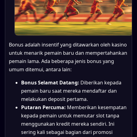
Bonus adalah insentif yang ditawarkan oleh kasino
untuk menarik pemain baru dan mempertahankan
pemain lama. Ada beberapa jenis bonus yang
umum ditemui, antara lain:
Bonus Selamat Datang:
Diberikan kepada
pemain baru saat mereka mendaftar dan
melakukan deposit pertama.
Putaran Percuma:
Memberikan kesempatan
kepada pemain untuk memutar slot tanpa
menggunakan kredit mereka sendiri. Ini
sering kali sebagai bagian dari promosi