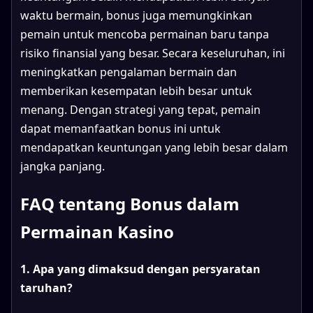
waktu bermain, bonus juga memungkinkan
pemain untuk mencoba permainan baru tanpa
risiko finansial yang besar. Secara keseluruhan, ini
meningkatkan pengalaman bermain dan
memberikan kesempatan lebih besar untuk
menang. Dengan strategi yang tepat, pemain
dapat memanfaatkan bonus ini untuk
mendapatkan keuntungan yang lebih besar dalam
jangka panjang.
FAQ tentang Bonus dalam
Permainan Kasino
1. Apa yang dimaksud dengan persyaratan
taruhan?