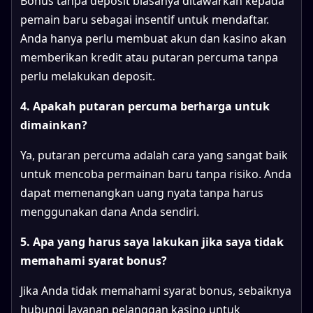
Bonus tanpa deposit biasanya ditawarkan kepada
pemain baru sebagai insentif untuk mendaftar.
Anda hanya perlu membuat akun dan kasino akan
memberikan kredit atau putaran percuma tanpa
perlu melakukan deposit.
4. Apakah putaran percuma berharga untuk
dimainkan?
Ya, putaran percuma adalah cara yang sangat baik
untuk mencoba permainan baru tanpa risiko. Anda
dapat memenangkan uang nyata tanpa harus
menggunakan dana Anda sendiri.
5. Apa yang harus saya lakukan jika saya tidak
memahami syarat bonus?
Jika Anda tidak memahami syarat bonus, sebaiknya
hubungi layanan pelanggan kasino untuk