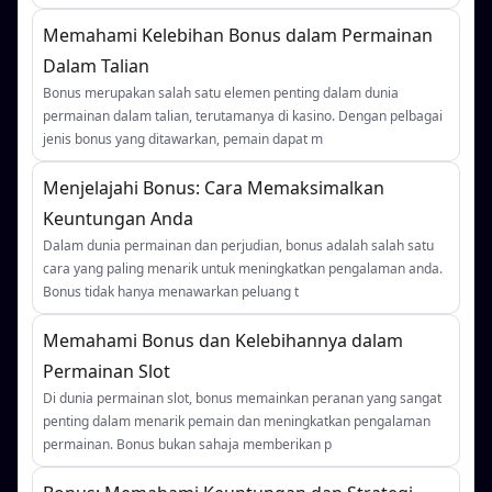
Memahami Kelebihan Bonus dalam Permainan
Dalam Talian
Bonus merupakan salah satu elemen penting dalam dunia
permainan dalam talian, terutamanya di kasino. Dengan pelbagai
jenis bonus yang ditawarkan, pemain dapat m
Menjelajahi Bonus: Cara Memaksimalkan
Keuntungan Anda
Dalam dunia permainan dan perjudian, bonus adalah salah satu
cara yang paling menarik untuk meningkatkan pengalaman anda.
Bonus tidak hanya menawarkan peluang t
Memahami Bonus dan Kelebihannya dalam
Permainan Slot
Di dunia permainan slot, bonus memainkan peranan yang sangat
penting dalam menarik pemain dan meningkatkan pengalaman
permainan. Bonus bukan sahaja memberikan p