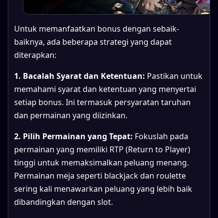
Untuk memanfaatkan bonus dengan sebaik-
baiknya, ada beberapa strategi yang dapat
diterapkan:
1. Bacalah Syarat dan Ketentuan:
Pastikan untuk
memahami syarat dan ketentuan yang menyertai
setiap bonus. Ini termasuk persyaratan taruhan
dan permainan yang diizinkan.
2. Pilih Permainan yang Tepat:
Fokuslah pada
permainan yang memiliki RTP (Return to Player)
tinggi untuk memaksimalkan peluang menang.
Permainan meja seperti blackjack dan roulette
sering kali menawarkan peluang yang lebih baik
dibandingkan dengan slot.