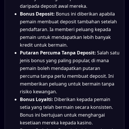
daripada deposit awal mereka.
Bonus Deposit:
Bonus ini diberikan apabila
pemain membuat deposit tambahan setelah
pendaftaran. Ia memberi peluang kepada
pemain untuk mendapatkan lebih banyak
kredit untuk bermain.
Putaran Percuma Tanpa Deposit:
Salah satu
jenis bonus yang paling popular, di mana
pemain boleh mendapatkan putaran
percuma tanpa perlu membuat deposit. Ini
memberikan peluang untuk bermain tanpa
risiko kewangan.
Bonus Loyalti:
Diberikan kepada pemain
setia yang telah bermain secara konsisten.
Bonus ini bertujuan untuk menghargai
kesetiaan mereka kepada kasino.