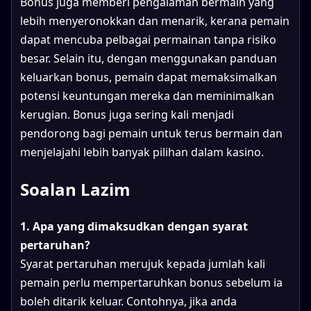
Bonus juga memberi pengalaman bermain yang
lebih menyeronokkan dan menarik, kerana pemain
dapat mencuba pelbagai permainan tanpa risiko
besar. Selain itu, dengan menggunakan panduan
keluarkan bonus, pemain dapat memaksimalkan
potensi keuntungan mereka dan meminimalkan
kerugian. Bonus juga sering kali menjadi
pendorong bagi pemain untuk terus bermain dan
menjelajahi lebih banyak pilihan dalam kasino.
Soalan Lazim
1. Apa yang dimaksudkan dengan syarat
pertaruhan?
Syarat pertaruhan merujuk kepada jumlah kali
pemain perlu mempertaruhkan bonus sebelum ia
boleh ditarik keluar. Contohnya, jika anda