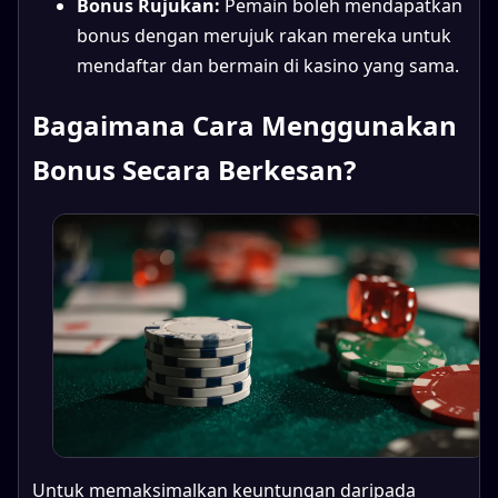
Bonus Rujukan:
Pemain boleh mendapatkan
bonus dengan merujuk rakan mereka untuk
mendaftar dan bermain di kasino yang sama.
Bagaimana Cara Menggunakan
Bonus Secara Berkesan?
Untuk memaksimalkan keuntungan daripada