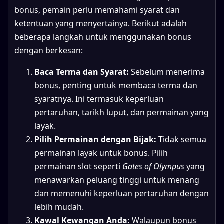
bonus, pemain perlu memahami syarat dan
ketentuan yang menyertainya. Berikut adalah
beberapa langkah untuk menggunakan bonus
dengan berkesan:
Baca Terma dan Syarat:
Sebelum menerima
bonus, penting untuk membaca terma dan
syaratnya. Ini termasuk keperluan
pertaruhan, tarikh luput, dan permainan yang
layak.
Pilih Permainan dengan Bijak:
Tidak semua
permainan layak untuk bonus. Pilih
permainan slot seperti
Gates of Olympus
yang
menawarkan peluang tinggi untuk menang
dan memenuhi keperluan pertaruhan dengan
lebih mudah.
Kawal Kewangan Anda:
Walaupun bonus