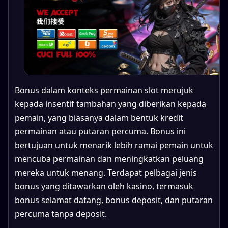
Bonus dalam konteks permainan slot merujuk
kepada insentif tambahan yang diberikan kepada
pemain, yang biasanya dalam bentuk kredit
permainan atau putaran percuma. Bonus ini
bertujuan untuk menarik lebih ramai pemain untuk
mencuba permainan dan meningkatkan peluang
mereka untuk menang. Terdapat pelbagai jenis
bonus yang ditawarkan oleh kasino, termasuk
bonus selamat datang, bonus deposit, dan putaran
percuma tanpa deposit.