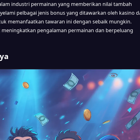
alam industri permainan yang memberikan nilai tambah
nyelami pelbagai jenis bonus yang ditawarkan oleh kasino 
untuk memanfaatkan tawaran ini dengan sebaik mungkin.
t meningkatkan pengalaman permainan dan berpeluang
nya