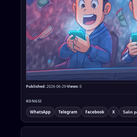
Published:
2026-06-29
·
Views:
0
KONGSI
WhatsApp
Telegram
Facebook
X
Salin p