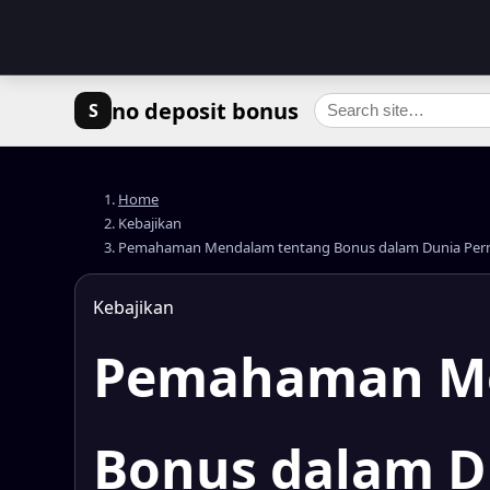
no deposit bonus
S
Search
Home
Kebajikan
Pemahaman Mendalam tentang Bonus dalam Dunia Per
Kebajikan
Pemahaman Me
Bonus dalam D