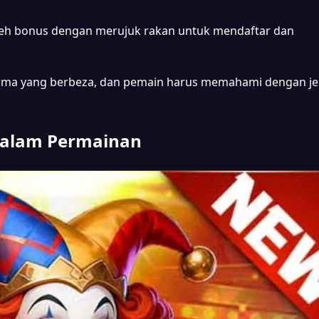
h bonus dengan merujuk rakan untuk mendaftar dan
terma yang berbeza, dan pemain harus memahami dengan je
dalam Permainan