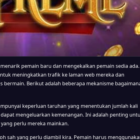
k menarik pemain baru dan mengekalkan pemain sedia ada.
ntuk meningkatkan trafik ke laman web mereka dan
us bermain. Berikut adalah beberapa mekanisme bagaiman
punyai keperluan taruhan yang menentukan jumlah kali
dapat mengeluarkan kemenangan. Ini adalah penting unt
yang perlu mereka mainkan.
h sah yang perlu diambil kira. Pemain harus menggunaka