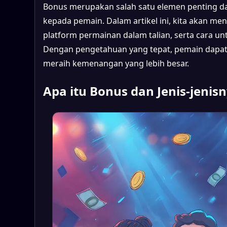
Bonus merupakan salah satu elemen penting d
kepada pemain. Dalam artikel ini, kita akan me
platform permainan dalam talian, serta cara 
Dengan pengetahuan yang tepat, pemain dapa
meraih kemenangan yang lebih besar.
Apa itu Bonus dan Jenis-jenis